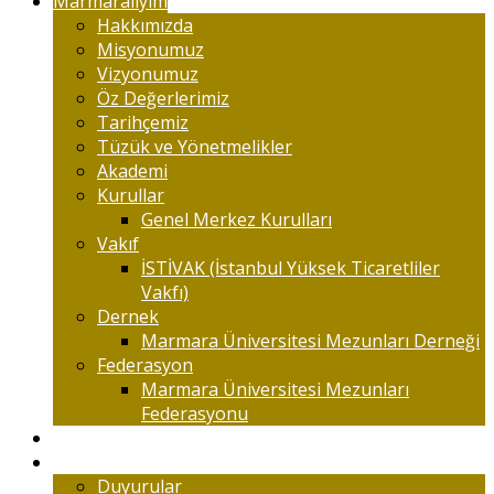
Marmaralıyım
Hakkımızda
Misyonumuz
Vizyonumuz
Öz Değerlerimiz
Tarihçemiz
Tüzük ve Yönetmelikler
Akademi
Kurullar
Genel Merkez Kurulları
Vakıf
İSTİVAK (İstanbul Yüksek Ticaretliler
Vakfı)
Dernek
Marmara Üniversitesi Mezunları Derneği
Federasyon
Marmara Üniversitesi Mezunları
Federasyonu
Kongreler
Etkinlik
Duyurular