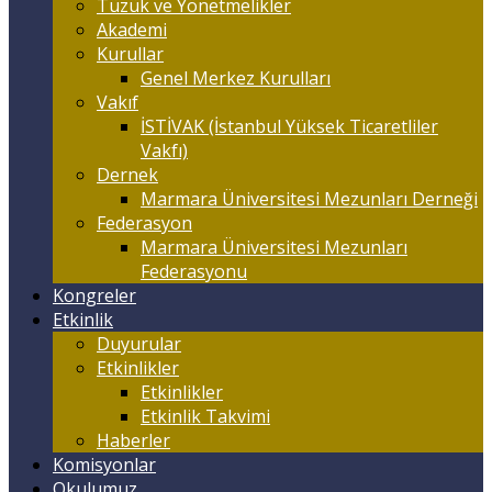
Tüzük ve Yönetmelikler
Akademi
Kurullar
Genel Merkez Kurulları
Vakıf
İSTİVAK (İstanbul Yüksek Ticaretliler
Vakfı)
Dernek
Marmara Üniversitesi Mezunları Derneği
Federasyon
Marmara Üniversitesi Mezunları
Federasyonu
Kongreler
Etkinlik
Duyurular
Etkinlikler
Etkinlikler
Etkinlik Takvimi
Haberler
Komisyonlar
Okulumuz