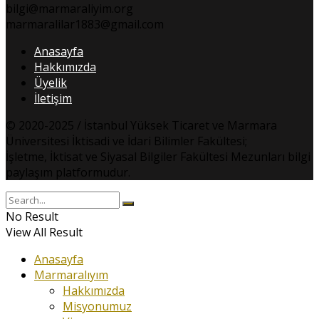
bilgi@marmaraliyim.org
marmaralilar1883@gmail.com
Anasayfa
Hakkımızda
Üyelik
İletişim
© 2020-2025 / İstanbul Yüksek Ticaret ve Marmara
Üniversitesi İktisadi ve İdari Bilimler Fakültesi;
İşletme, İktisat ve Siyasal Bilgiler Fakültesi Mezunları bilgi
paylaşım platformudur.
No Result
View All Result
Anasayfa
Marmaralıyım
Hakkımızda
Misyonumuz