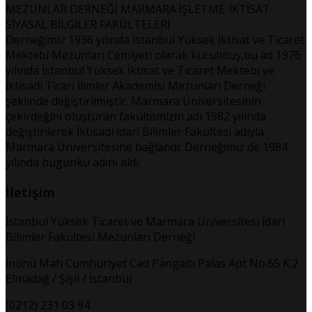
MEZUNLAR DERNEĞİ MARMARA İŞLETME-İKTİSAT-
SİYASAL BİLGİLER FAKÜLTELERİ
Derneğimiz 1936 yılında İstanbul Yüksek İktisat ve Ticaret
Mektebi Mezunları Cemiyeti olarak kurulmuş,bu ad 1976
yılında İstanbul Yüksek İktisat ve Ticaret Mektebi ve
İktisadi Ticari İlimler Akademisi Mezunları Derneği
şeklinde değiştirilmiştir. Marmara Üniversitesinin
çekirdeğini oluşturan fakültemizin adı 1982 yılında
değiştirilerek İktisadi İdari Bilimler Fakültesi adıyla
Marmara Üniversitesine bağlandı. Derneğimiz de 1984
yılında bugünkü adını aldı.
İletişim
İstanbul Yüksek Ticaret ve Marmara Üniversitesi İdari
Bilimler Fakültesi Mezunları Derneği
İnönü Mah Cumhuriyet Cad Pangaltı Palas Apt No.65 K.2
Elmadağ / Şişli / İstanbul
(0212) 231 03 94