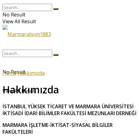
No Result
View All Result
No Result
Home
Hakkımızda
Hakkımızda
View All Result
İSTANBUL YÜKSEK TİCARET VE MARMARA ÜNİVERSİTESİ
İKTİSADİ İDARİ BİLİMLER FAKÜLTESİ MEZUNLARI DERNEĞİ
MARMARA İŞLETME-İKTİSAT-SİYASAL BİLGİLER
FAKÜLTELERİ