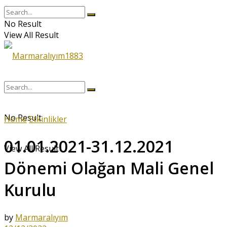
No Result
View All Result
No Result
Home
Etkinlikler
01.01.2021-31.12.2021
View All Result
Dönemi Olağan Mali Genel
Kurulu
by
Marmaralıyım