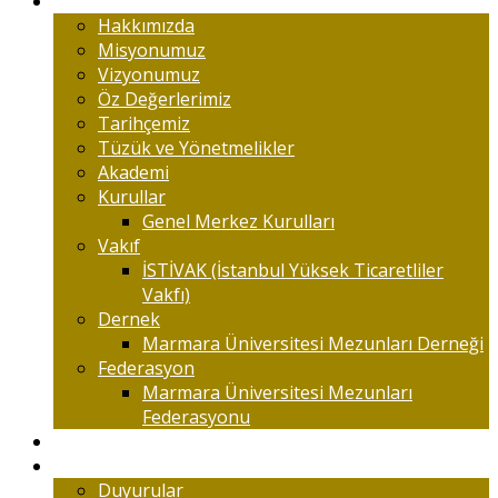
Marmaralıyım
Hakkımızda
Misyonumuz
Vizyonumuz
Öz Değerlerimiz
Tarihçemiz
Tüzük ve Yönetmelikler
Akademi
Kurullar
Genel Merkez Kurulları
Vakıf
İSTİVAK (İstanbul Yüksek Ticaretliler
Vakfı)
Dernek
Marmara Üniversitesi Mezunları Derneği
Federasyon
Marmara Üniversitesi Mezunları
Federasyonu
Kongreler
Etkinlik
Duyurular