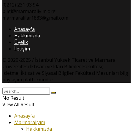
(0212) 231 03 94
bilgi@marmaraliyim.org
marmaralilar1883@gmail.com
Anasayfa
Hakkımızda
Üyelik
İletişim
© 2020-2025 / İstanbul Yüksek Ticaret ve Marmara
Üniversitesi İktisadi ve İdari Bilimler Fakültesi;
İşletme, İktisat ve Siyasal Bilgiler Fakültesi Mezunları bilgi
paylaşım platformudur.
No Result
View All Result
Anasayfa
Marmaralıyım
Hakkımızda