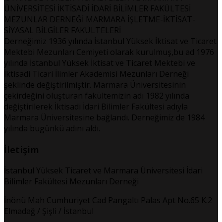
ÜNİVERSİTESİ İKTİSADİ İDARİ BİLİMLER FAKÜLTESİ
MEZUNLAR DERNEĞİ MARMARA İŞLETME-İKTİSAT-
SİYASAL BİLGİLER FAKÜLTELERİ
Derneğimiz 1936 yılında İstanbul Yüksek İktisat ve Ticaret
Mektebi Mezunları Cemiyeti olarak kurulmuş,bu ad 1976
yılında İstanbul Yüksek İktisat ve Ticaret Mektebi ve
İktisadi Ticari İlimler Akademisi Mezunları Derneği
şeklinde değiştirilmiştir. Marmara Üniversitesinin
çekirdeğini oluşturan fakültemizin adı 1982 yılında
değiştirilerek İktisadi İdari Bilimler Fakültesi adıyla
Marmara Üniversitesine bağlandı. Derneğimiz de 1984
yılında bugünkü adını aldı.
İletişim
İstanbul Yüksek Ticaret ve Marmara Üniversitesi İdari
Bilimler Fakültesi Mezunları Derneği
İnönü Mah Cumhuriyet Cad Pangaltı Palas Apt No.65 K.2
Elmadağ / Şişli / İstanbul