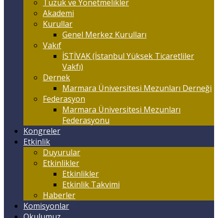
Tüzük ve Yönetmelikler
Akademi
Kurullar
Genel Merkez Kurulları
Vakıf
İSTİVAK (İstanbul Yüksek Ticaretliler
Vakfı)
Dernek
Marmara Üniversitesi Mezunları Derneği
Federasyon
Marmara Üniversitesi Mezunları
Federasyonu
Kongreler
Etkinlik
Duyurular
Etkinlikler
Etkinlikler
Etkinlik Takvimi
Haberler
Komisyonlar
Okulumuz