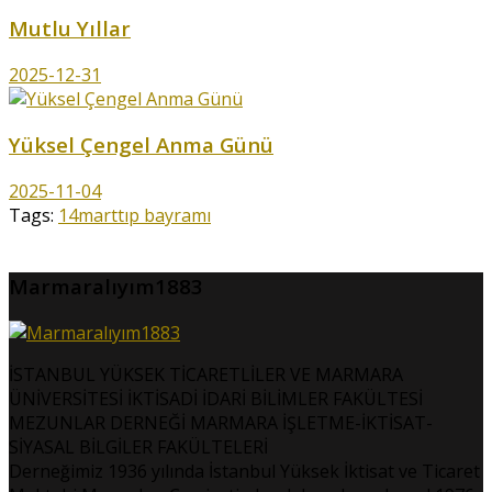
Mutlu Yıllar
2025-12-31
Yüksel Çengel Anma Günü
2025-11-04
Tags:
14mart
tıp bayramı
Marmaralıyım1883
İSTANBUL YÜKSEK TİCARETLİLER VE MARMARA
ÜNİVERSİTESİ İKTİSADİ İDARİ BİLİMLER FAKÜLTESİ
MEZUNLAR DERNEĞİ MARMARA İŞLETME-İKTİSAT-
SİYASAL BİLGİLER FAKÜLTELERİ
Derneğimiz 1936 yılında İstanbul Yüksek İktisat ve Ticaret