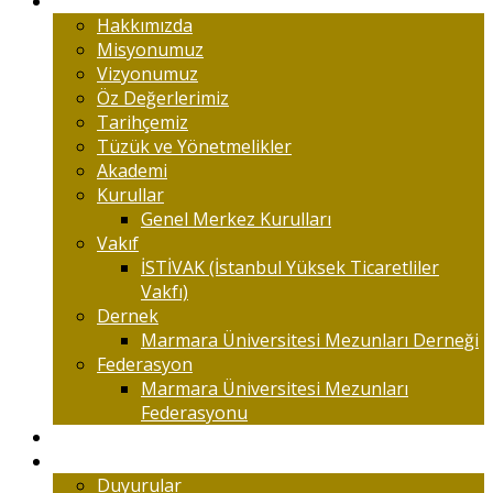
Marmaralıyım
Hakkımızda
Misyonumuz
Vizyonumuz
Öz Değerlerimiz
Tarihçemiz
Tüzük ve Yönetmelikler
Akademi
Kurullar
Genel Merkez Kurulları
Vakıf
İSTİVAK (İstanbul Yüksek Ticaretliler
Vakfı)
Dernek
Marmara Üniversitesi Mezunları Derneği
Federasyon
Marmara Üniversitesi Mezunları
Federasyonu
Kongreler
Etkinlik
Duyurular