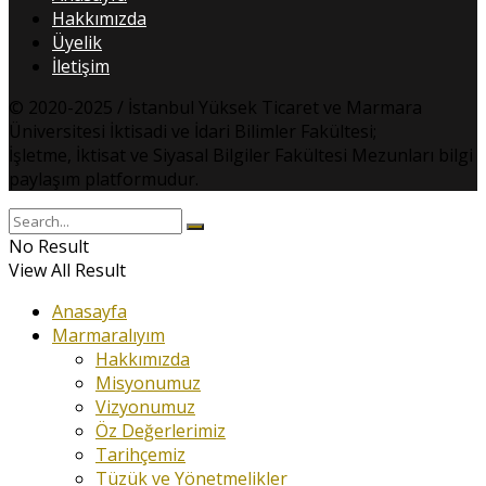
Hakkımızda
Üyelik
İletişim
© 2020-2025 / İstanbul Yüksek Ticaret ve Marmara
Üniversitesi İktisadi ve İdari Bilimler Fakültesi;
İşletme, İktisat ve Siyasal Bilgiler Fakültesi Mezunları bilgi
paylaşım platformudur.
No Result
View All Result
Anasayfa
Marmaralıyım
Hakkımızda
Misyonumuz
Vizyonumuz
Öz Değerlerimiz
Tarihçemiz
Tüzük ve Yönetmelikler