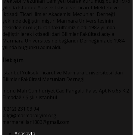
Mektebi Mezunları Cemiyeti olarak kurulmuş,bu ad 1976
yılında İstanbul Yüksek İktisat ve Ticaret Mektebi ve
İktisadi Ticari İlimler Akademisi Mezunları Derneği
şeklinde değiştirilmiştir. Marmara Üniversitesinin
çekirdeğini oluşturan fakültemizin adı 1982 yılında
değiştirilerek İktisadi İdari Bilimler Fakültesi adıyla
Marmara Üniversitesine bağlandı. Derneğimiz de 1984
yılında bugünkü adını aldı.
İletişim
İstanbul Yüksek Ticaret ve Marmara Üniversitesi İdari
Bilimler Fakültesi Mezunları Derneği
İnönü Mah Cumhuriyet Cad Pangaltı Palas Apt No.65 K.2
Elmadağ / Şişli / İstanbul
(0212) 231 03 94
bilgi@marmaraliyim.org
marmaralilar1883@gmail.com
Anasayfa