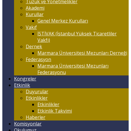
Tüzük ve Yönetmelikler
Akademi
Kurullar
Genel Merkez Kurulları
Vakıf
İSTİVAK (İstanbul Yüksek Ticaretliler
Vakfı)
Dernek
Marmara Üniversitesi Mezunları Derneği
Federasyon
Marmara Üniversitesi Mezunları
Federasyonu
Kongreler
Etkinlik
Duyurular
Etkinlikler
Etkinlikler
Etkinlik Takvimi
Haberler
Komisyonlar
Okulumuz