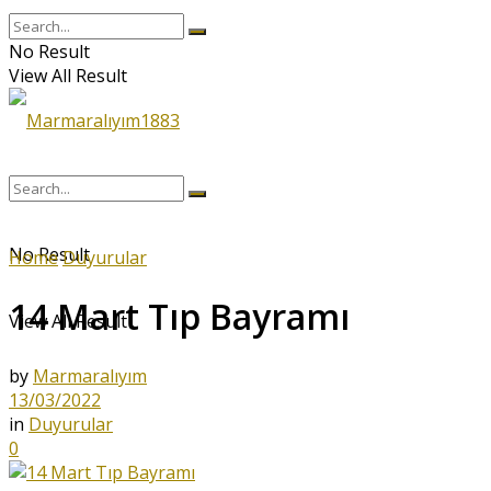
No Result
View All Result
No Result
Home
Duyurular
14 Mart Tıp Bayramı
View All Result
by
Marmaralıyım
13/03/2022
in
Duyurular
0