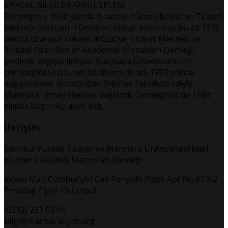
SİYASAL BİLGİLER FAKÜLTELERİ
Derneğimiz 1936 yılında İstanbul Yüksek İktisat ve Ticaret
Mektebi Mezunları Cemiyeti olarak kurulmuş,bu ad 1976
yılında İstanbul Yüksek İktisat ve Ticaret Mektebi ve
İktisadi Ticari İlimler Akademisi Mezunları Derneği
şeklinde değiştirilmiştir. Marmara Üniversitesinin
çekirdeğini oluşturan fakültemizin adı 1982 yılında
değiştirilerek İktisadi İdari Bilimler Fakültesi adıyla
Marmara Üniversitesine bağlandı. Derneğimiz de 1984
yılında bugünkü adını aldı.
İletişim
İstanbul Yüksek Ticaret ve Marmara Üniversitesi İdari
Bilimler Fakültesi Mezunları Derneği
İnönü Mah Cumhuriyet Cad Pangaltı Palas Apt No.65 K.2
Elmadağ / Şişli / İstanbul
(0212) 231 03 94
bilgi@marmaraliyim.org