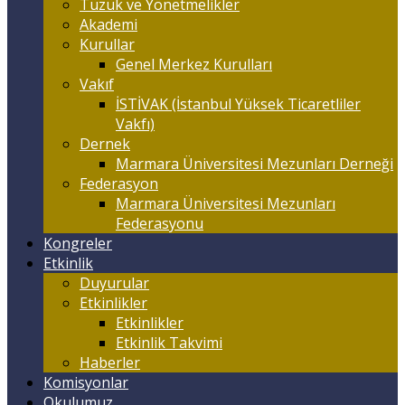
Tüzük ve Yönetmelikler
Akademi
Kurullar
Genel Merkez Kurulları
Vakıf
İSTİVAK (İstanbul Yüksek Ticaretliler
Vakfı)
Dernek
Marmara Üniversitesi Mezunları Derneği
Federasyon
Marmara Üniversitesi Mezunları
Federasyonu
Kongreler
Etkinlik
Duyurular
Etkinlikler
Etkinlikler
Etkinlik Takvimi
Haberler
Komisyonlar
Okulumuz