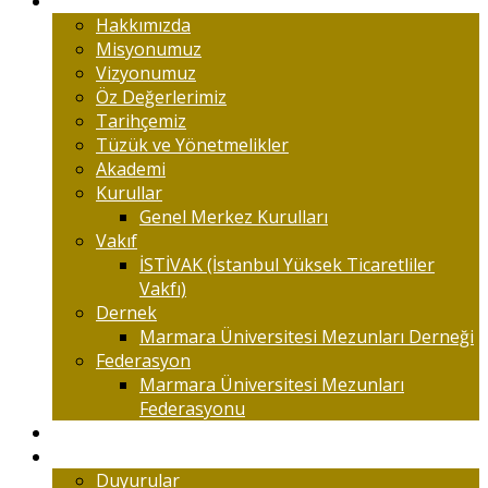
Marmaralıyım
Hakkımızda
Misyonumuz
Vizyonumuz
Öz Değerlerimiz
Tarihçemiz
Tüzük ve Yönetmelikler
Akademi
Kurullar
Genel Merkez Kurulları
Vakıf
İSTİVAK (İstanbul Yüksek Ticaretliler
Vakfı)
Dernek
Marmara Üniversitesi Mezunları Derneği
Federasyon
Marmara Üniversitesi Mezunları
Federasyonu
Kongreler
Etkinlik
Duyurular