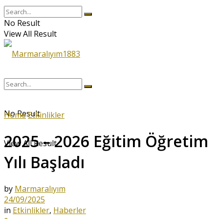
No Result
View All Result
No Result
Home
Etkinlikler
2025 – 2026 Eğitim Öğretim
View All Result
Yılı Başladı
by
Marmaralıyım
24/09/2025
in
Etkinlikler
,
Haberler