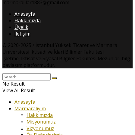
marmaralilar1883@gmail.com
Anasayfa
Hakkımızda
Üyelik
İletişim
© 2020-2025 / İstanbul Yüksek Ticaret ve Marmara
Üniversitesi İktisadi ve İdari Bilimler Fakültesi;
İşletme, İktisat ve Siyasal Bilgiler Fakültesi Mezunları bilgi
paylaşım platformudur.
No Result
View All Result
Anasayfa
Marmaralıyım
Hakkımızda
Misyonumuz
Vizyonumuz