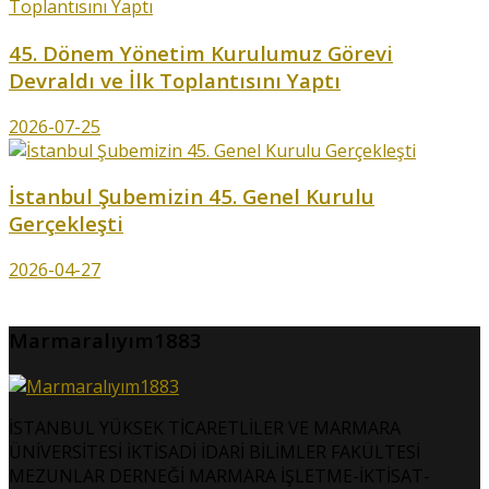
45. Dönem Yönetim Kurulumuz Görevi
Devraldı ve İlk Toplantısını Yaptı
2026-07-25
İstanbul Şubemizin 45. Genel Kurulu
Gerçekleşti
2026-04-27
Marmaralıyım1883
İSTANBUL YÜKSEK TİCARETLİLER VE MARMARA
ÜNİVERSİTESİ İKTİSADİ İDARİ BİLİMLER FAKÜLTESİ
MEZUNLAR DERNEĞİ MARMARA İŞLETME-İKTİSAT-