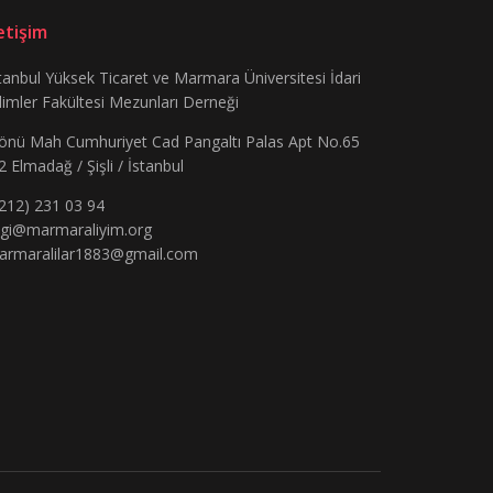
letişim
tanbul Yüksek Ticaret ve Marmara Üniversitesi İdari
limler Fakültesi Mezunları Derneği
önü Mah Cumhuriyet Cad Pangaltı Palas Apt No.65
2 Elmadağ / Şişli / İstanbul
212) 231 03 94
lgi@marmaraliyim.org
armaralilar1883@gmail.com