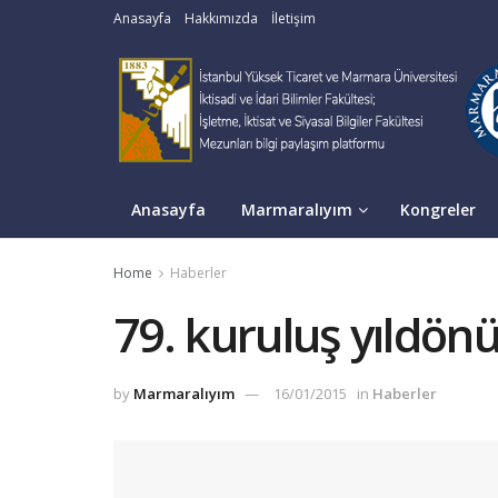
Anasayfa
Hakkımızda
İletişim
Anasayfa
Marmaralıyım
Kongreler
Home
Haberler
79. kuruluş yıldön
by
Marmaralıyım
16/01/2015
in
Haberler