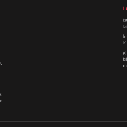
İ
İs
Bi
İn
K.
(0
bi
bu
m
si
de