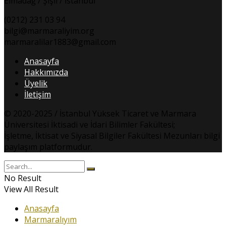
Elmadağ / Şişli / İstanbul
(0212) 231 03 94
bilgi@marmaraliyim.org
marmaralilar1883@gmail.com
Anasayfa
Hakkımızda
Üyelik
İletişim
© 2020-2025 / İstanbul Yüksek Ticaret ve Marmara
Üniversitesi İktisadi ve İdari Bilimler Fakültesi;
İşletme, İktisat ve Siyasal Bilgiler Fakültesi Mezunları bilgi
paylaşım platformudur.
No Result
View All Result
Anasayfa
Marmaralıyım