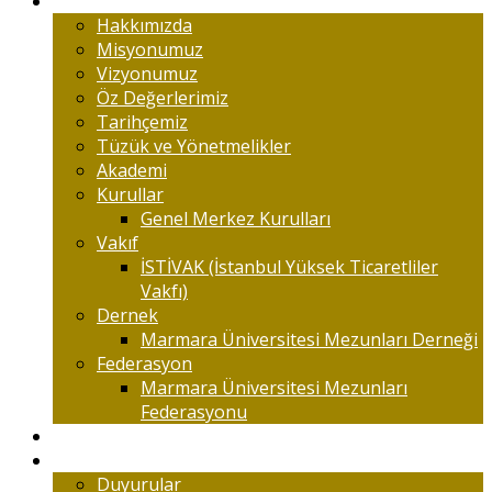
Marmaralıyım
Hakkımızda
Misyonumuz
Vizyonumuz
Öz Değerlerimiz
Tarihçemiz
Tüzük ve Yönetmelikler
Akademi
Kurullar
Genel Merkez Kurulları
Vakıf
İSTİVAK (İstanbul Yüksek Ticaretliler
Vakfı)
Dernek
Marmara Üniversitesi Mezunları Derneği
Federasyon
Marmara Üniversitesi Mezunları
Federasyonu
Kongreler
Etkinlik
Duyurular