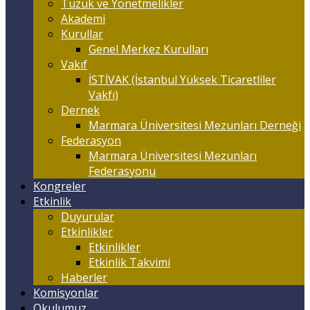
Tüzük ve Yönetmelikler
Akademi
Kurullar
Genel Merkez Kurulları
Vakıf
İSTİVAK (İstanbul Yüksek Ticaretliler
Vakfı)
Dernek
Marmara Üniversitesi Mezunları Derneği
Federasyon
Marmara Üniversitesi Mezunları
Federasyonu
Kongreler
Etkinlik
Duyurular
Etkinlikler
Etkinlikler
Etkinlik Takvimi
Haberler
Komisyonlar
Okulumuz