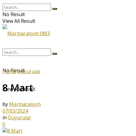
No Result
View All Result
No Result
Home
Duyurular
8 Mart
View All Result
by
Marmaralıyım
07/03/2024
in
Duyurular
0