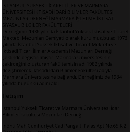
İSTANBUL YÜKSEK TİCARETLİLER VE MARMARA
ÜNİVERSİTESİ İKTİSADİ İDARİ BİLİMLER FAKÜLTESİ
MEZUNLAR DERNEĞİ MARMARA İŞLETME-İKTİSAT-
SİYASAL BİLGİLER FAKÜLTELERİ
Derneğimiz 1936 yılında İstanbul Yüksek İktisat ve Ticaret
Mektebi Mezunları Cemiyeti olarak kurulmuş,bu ad 1976
yılında İstanbul Yüksek İktisat ve Ticaret Mektebi ve
İktisadi Ticari İlimler Akademisi Mezunları Derneği
şeklinde değiştirilmiştir. Marmara Üniversitesinin
çekirdeğini oluşturan fakültemizin adı 1982 yılında
değiştirilerek İktisadi İdari Bilimler Fakültesi adıyla
Marmara Üniversitesine bağlandı. Derneğimiz de 1984
yılında bugünkü adını aldı.
İletişim
İstanbul Yüksek Ticaret ve Marmara Üniversitesi İdari
Bilimler Fakültesi Mezunları Derneği
İnönü Mah Cumhuriyet Cad Pangaltı Palas Apt No.65 K.2