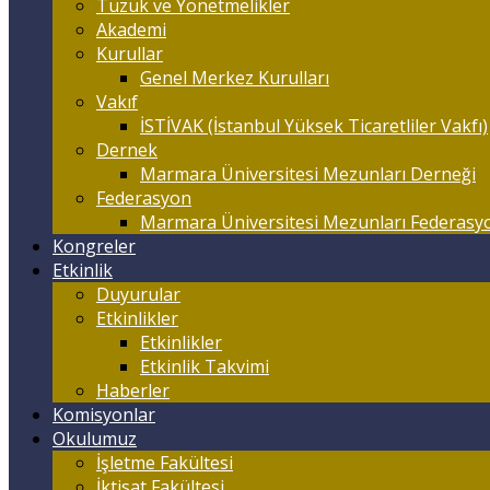
Tüzük ve Yönetmelikler
Akademi
Kurullar
Genel Merkez Kurulları
Vakıf
İSTİVAK (İstanbul Yüksek Ticaretliler Vakfı)
Dernek
Marmara Üniversitesi Mezunları Derneği
Federasyon
Marmara Üniversitesi Mezunları Federasy
Kongreler
Etkinlik
Duyurular
Etkinlikler
Etkinlikler
Etkinlik Takvimi
Haberler
Komisyonlar
Okulumuz
İşletme Fakültesi
İktisat Fakültesi