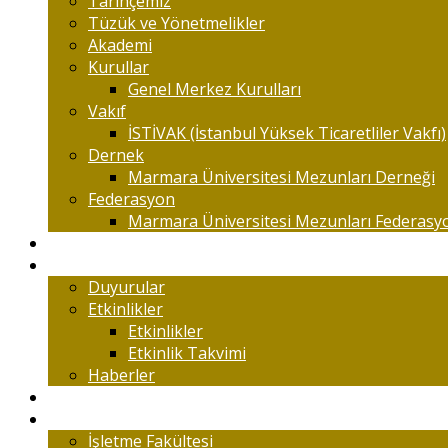
Tarihçemiz
Tüzük ve Yönetmelikler
Akademi
Kurullar
Genel Merkez Kurulları
Vakıf
İSTİVAK (İstanbul Yüksek Ticaretliler Vakfı)
Dernek
Marmara Üniversitesi Mezunları Derneği
Federasyon
Marmara Üniversitesi Mezunları Federasy
Kongreler
Etkinlik
Duyurular
Etkinlikler
Etkinlikler
Etkinlik Takvimi
Haberler
Komisyonlar
Okulumuz
İşletme Fakültesi