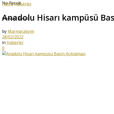
No Result
Home
Haberler
Anadolu Hisarı kampüsü Bas
View All Result
by
Marmaralıyım
28/02/2022
in
Haberler
0