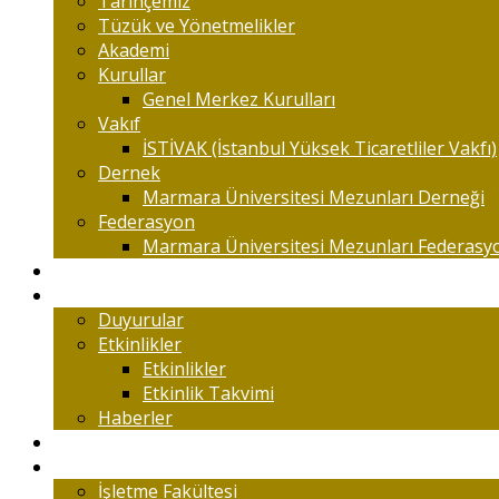
Tarihçemiz
Tüzük ve Yönetmelikler
Akademi
Kurullar
Genel Merkez Kurulları
Vakıf
İSTİVAK (İstanbul Yüksek Ticaretliler Vakfı)
Dernek
Marmara Üniversitesi Mezunları Derneği
Federasyon
Marmara Üniversitesi Mezunları Federasy
Kongreler
Etkinlik
Duyurular
Etkinlikler
Etkinlikler
Etkinlik Takvimi
Haberler
Komisyonlar
Okulumuz
İşletme Fakültesi