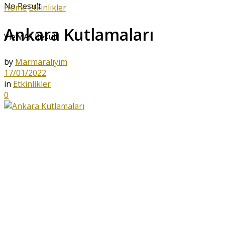
No Result
Home
Etkinlikler
Ankara Kutlamaları
View All Result
by
Marmaralıyım
17/01/2022
in
Etkinlikler
0