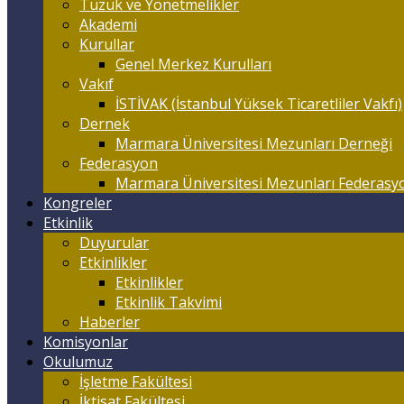
Tüzük ve Yönetmelikler
Akademi
Kurullar
Genel Merkez Kurulları
Vakıf
İSTİVAK (İstanbul Yüksek Ticaretliler Vakfı)
Dernek
Marmara Üniversitesi Mezunları Derneği
Federasyon
Marmara Üniversitesi Mezunları Federasy
Kongreler
Etkinlik
Duyurular
Etkinlikler
Etkinlikler
Etkinlik Takvimi
Haberler
Komisyonlar
Okulumuz
İşletme Fakültesi
İktisat Fakültesi