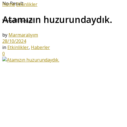
No Result
Home
Etkinlikler
Atamızın huzurundaydık.
View All Result
by
Marmaralıyım
28/10/2024
in
Etkinlikler
,
Haberler
0