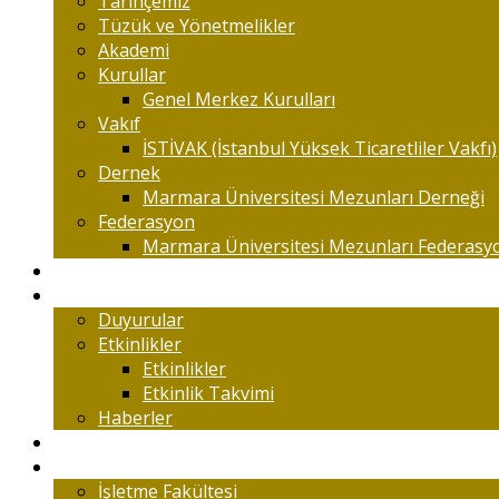
Tarihçemiz
Tüzük ve Yönetmelikler
Akademi
Kurullar
Genel Merkez Kurulları
Vakıf
İSTİVAK (İstanbul Yüksek Ticaretliler Vakfı)
Dernek
Marmara Üniversitesi Mezunları Derneği
Federasyon
Marmara Üniversitesi Mezunları Federasy
Kongreler
Etkinlik
Duyurular
Etkinlikler
Etkinlikler
Etkinlik Takvimi
Haberler
Komisyonlar
Okulumuz
İşletme Fakültesi