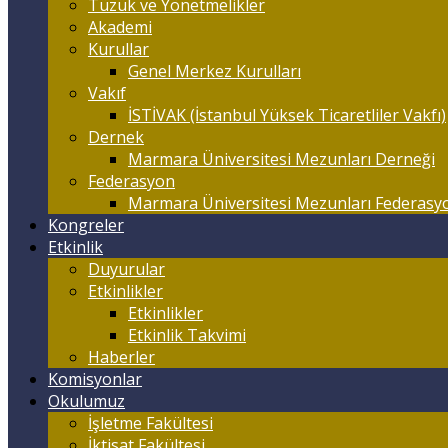
Tüzük ve Yönetmelikler
Akademi
Kurullar
Genel Merkez Kurulları
Vakıf
İSTİVAK (İstanbul Yüksek Ticaretliler Vakfı)
Dernek
Marmara Üniversitesi Mezunları Derneği
Federasyon
Marmara Üniversitesi Mezunları Federasy
Kongreler
Etkinlik
Duyurular
Etkinlikler
Etkinlikler
Etkinlik Takvimi
Haberler
Komisyonlar
Okulumuz
İşletme Fakültesi
İktisat Fakültesi