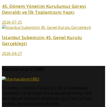
45. Dönem Yönetim Kurulumuz Görevi
Devraldı ve İlk Toplantısını Yaptı
2026-07-25
İstanbul Şubemizin 45. Genel Kurulu
Gerçekleşti
2026-04-27
Marmaralıyım1883
İSTANBUL YÜKSEK TİCARETLİLER VE MARMARA
ÜNİVERSİTESİ İKTİSADİ İDARİ BİLİMLER FAKÜLTESİ
MEZUNLAR DERNEĞİ MARMARA İŞLETME-İKTİSAT-
SİYASAL BİLGİLER FAKÜLTELERİ