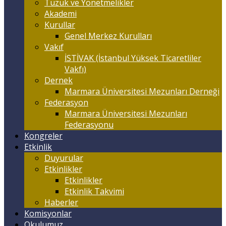
Tüzük ve Yönetmelikler
Akademi
Kurullar
Genel Merkez Kurulları
Vakıf
İSTİVAK (İstanbul Yüksek Ticaretliler
Vakfı)
Dernek
Marmara Üniversitesi Mezunları Derneği
Federasyon
Marmara Üniversitesi Mezunları
Federasyonu
Kongreler
Etkinlik
Duyurular
Etkinlikler
Etkinlikler
Etkinlik Takvimi
Haberler
Komisyonlar
Okulumuz