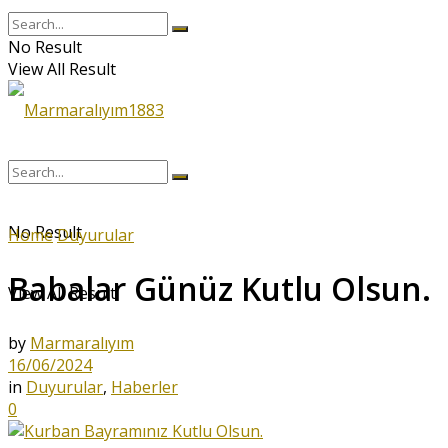
No Result
View All Result
No Result
Home
Duyurular
Babalar Günüz Kutlu Olsun.
View All Result
by
Marmaralıyım
16/06/2024
in
Duyurular
,
Haberler
0