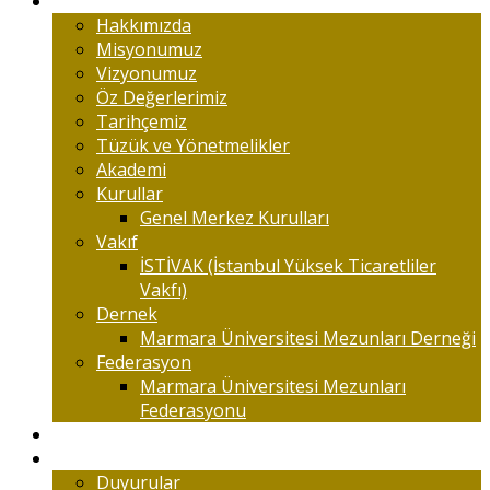
Marmaralıyım
Hakkımızda
Misyonumuz
Vizyonumuz
Öz Değerlerimiz
Tarihçemiz
Tüzük ve Yönetmelikler
Akademi
Kurullar
Genel Merkez Kurulları
Vakıf
İSTİVAK (İstanbul Yüksek Ticaretliler
Vakfı)
Dernek
Marmara Üniversitesi Mezunları Derneği
Federasyon
Marmara Üniversitesi Mezunları
Federasyonu
Kongreler
Etkinlik
Duyurular