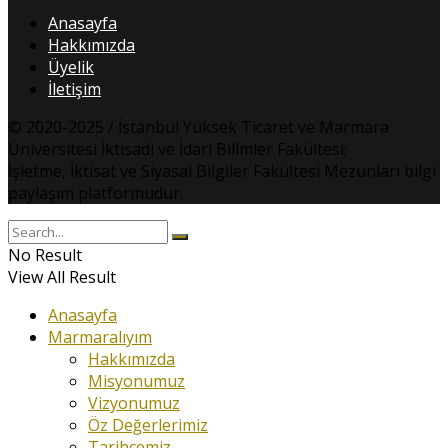
Anasayfa
Hakkımızda
Üyelik
İletişim
© 2020-2025 / İstanbul Yüksek Ticaret ve Marmara
Üniversitesi İktisadi ve İdari Bilimler Fakültesi;
İşletme, İktisat ve Siyasal Bilgiler Fakültesi Mezunları bilgi
paylaşım platformudur.
No Result
View All Result
Anasayfa
Marmaralıyım
Hakkımızda
Misyonumuz
Vizyonumuz
Öz Değerlerimiz
Tarihçemiz