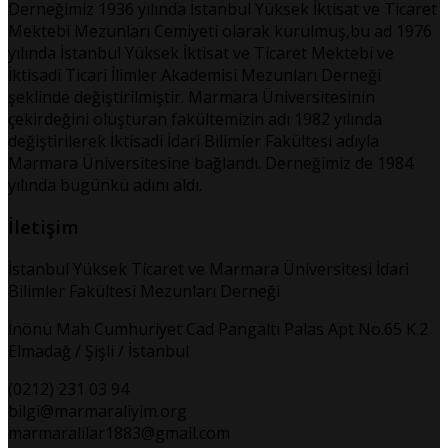
Derneğimiz 1936 yılında İstanbul Yüksek İktisat ve Ticaret
Mektebi Mezunları Cemiyeti olarak kurulmuş,bu ad 1976
yılında İstanbul Yüksek İktisat ve Ticaret Mektebi ve
İktisadi Ticari İlimler Akademisi Mezunları Derneği
şeklinde değiştirilmiştir. Marmara Üniversitesinin
çekirdeğini oluşturan fakültemizin adı 1982 yılında
değiştirilerek İktisadi İdari Bilimler Fakültesi adıyla
Marmara Üniversitesine bağlandı. Derneğimiz de 1984
yılında bugünkü adını aldı.
İletişim
İstanbul Yüksek Ticaret ve Marmara Üniversitesi İdari
Bilimler Fakültesi Mezunları Derneği
İnönü Mah Cumhuriyet Cad Pangaltı Palas Apt No.65 K.2
Elmadağ / Şişli / İstanbul
(0212) 231 03 94
bilgi@marmaraliyim.org
marmaralilar1883@gmail.com