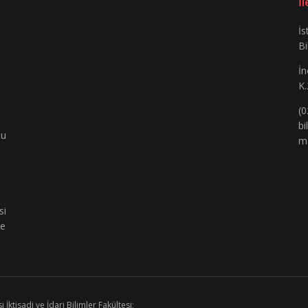
İ
İs
Bi
İn
K.
(0
bi
bu
m
si
de
ktisadi ve İdari Bilimler Fakültesi;