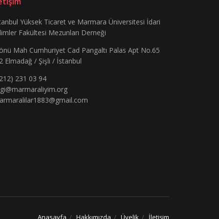
letişim
tanbul Yüksek Ticaret ve Marmara Üniversitesi İdari
limler Fakültesi Mezunları Derneği
önü Mah Cumhuriyet Cad Pangaltı Palas Apt No.65
2 Elmadağ / Şişli / İstanbul
212) 231 03 94
lgi@marmaraliyim.org
armaralilar1883@gmail.com
Anasayfa
Hakkımızda
Üyelik
İletişim