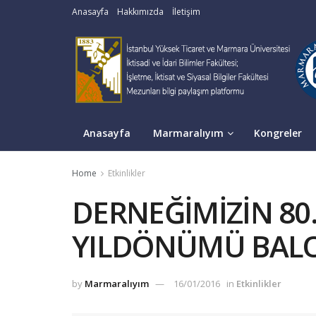
Anasayfa
Hakkımızda
İletişim
Anasayfa
Marmaralıyım
Kongreler
Home
Etkinlikler
DERNEĞİMİZİN 8
YILDÖNÜMÜ BAL
by
Marmaralıyım
16/01/2016
in
Etkinlikler