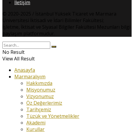
İletişim
© 2020-2025 / İstanbul Yüksek Ticaret ve Marmara
Üniversitesi İktisadi ve İdari Bilimler Fakültesi;
İşletme, İktisat ve Siyasal Bilgiler Fakültesi Mezunları bilgi
paylaşım platformudur.
No Result
View All Result
Anasayfa
Marmaralıyım
Hakkımızda
Misyonumuz
Vizyonumuz
Öz Değerlerimiz
Tarihçemiz
Tüzük ve Yönetmelikler
Akademi
Kurullar