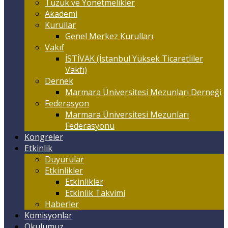
Tüzük ve Yönetmelikler
Akademi
Kurullar
Genel Merkez Kurulları
Vakıf
İSTİVAK (İstanbul Yüksek Ticaretliler
Vakfı)
Dernek
Marmara Üniversitesi Mezunları Derneği
Federasyon
Marmara Üniversitesi Mezunları
Federasyonu
Kongreler
Etkinlik
Duyurular
Etkinlikler
Etkinlikler
Etkinlik Takvimi
Haberler
Komisyonlar
Okulumuz