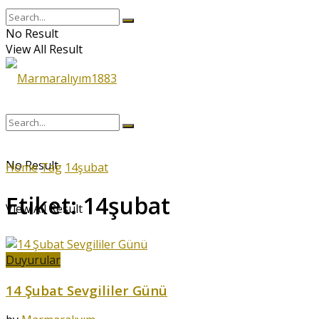
No Result
View All Result
No Result
Home
Tag
14şubat
Etiket:
14şubat
View All Result
Duyurular
14 Şubat Sevgililer Günü