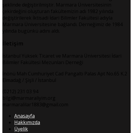
şeklinde değiştirilmiştir. Marmara Üniversitesinin
çekirdeğini oluşturan fakültemizin adı 1982 yılında
değiştirilerek İktisadi İdari Bilimler Fakültesi adıyla
Marmara Üniversitesine bağlandı. Derneğimiz de 1984
yılında bugünkü adını aldı.
İletişim
İstanbul Yüksek Ticaret ve Marmara Üniversitesi İdari
Bilimler Fakültesi Mezunları Derneği
İnönü Mah Cumhuriyet Cad Pangaltı Palas Apt No.65 K.2
Elmadağ / Şişli / İstanbul
(0212) 231 03 94
bilgi@marmaraliyim.org
marmaralilar1883@gmail.com
Anasayfa
Hakkımızda
Üyelik