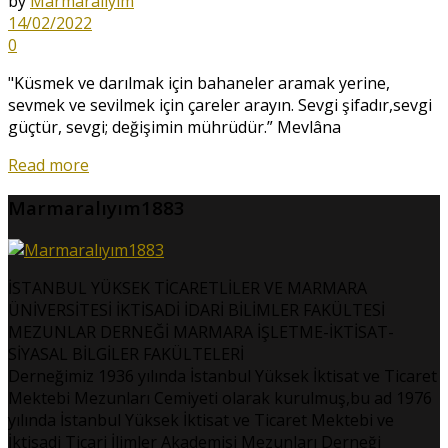
by
Marmaralıyım
14/02/2022
0
"Küsmek ve darılmak için bahaneler aramak yerine,
sevmek ve sevilmek için çareler arayın. Sevgi şifadır,sevgi
güçtür, sevgi; değişimin mührüdür.” Mevlâna
Read more
Marmaralıyım1883
İSTANBUL YÜKSEK TİCARETLİLER VE MARMARA
ÜNİVERSİTESİ İKTİSADİ İDARİ BİLİMLER FAKÜLTESİ
MEZUNLAR DERNEĞİ MARMARA İŞLETME-İKTİSAT-
SİYASAL BİLGİLER FAKÜLTELERİ
Derneğimiz 1936 yılında İstanbul Yüksek İktisat ve Ticaret
Mektebi Mezunları Cemiyeti olarak kurulmuş,bu ad 1976
yılında İstanbul Yüksek İktisat ve Ticaret Mektebi ve
İktisadi Ticari İlimler Akademisi Mezunları Derneği