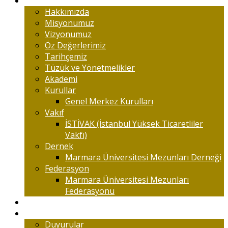
Marmaralıyım
Hakkımızda
Misyonumuz
Vizyonumuz
Öz Değerlerimiz
Tarihçemiz
Tüzük ve Yönetmelikler
Akademi
Kurullar
Genel Merkez Kurulları
Vakıf
İSTİVAK (İstanbul Yüksek Ticaretliler
Vakfı)
Dernek
Marmara Üniversitesi Mezunları Derneği
Federasyon
Marmara Üniversitesi Mezunları
Federasyonu
Kongreler
Etkinlik
Duyurular