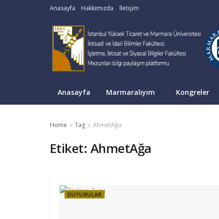
Anasayfa
Hakkımızda
İletişim
Anasayfa
Marmaralıyım
Kongreler
Home
Tag
AhmetAğa
Etiket:
AhmetAğa
DUYURULAR