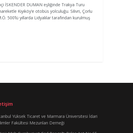
çi İSKENDER DUMAN eşliğinde Trakya Turu
eketle Kıyıköy’e otobüs yolculuğu. Silivri, Çorlu
. 500’lü yıllarda Lidyalılar tarafından kurulmuş
letişim
tanbul Yüksek Ticaret ve Marmara Üniversitesi İdari
limler Fakültesi Mezunları Derneği