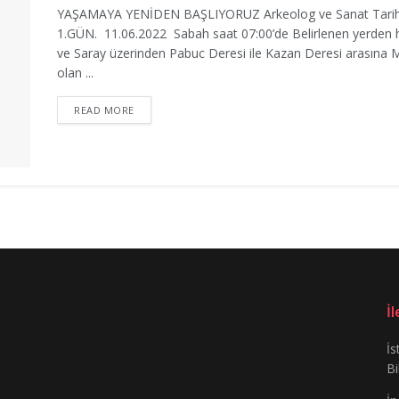
YAŞAMAYA YENİDEN BAŞLIYORUZ Arkeolog ve Sanat Tarih
1.GÜN. 11.06.2022 Sabah saat 07:00’de Belirlenen yerden har
ve Saray üzerinden Pabuc Deresi ile Kazan Deresi arasına M.Ö
olan ...
READ MORE
İ
İs
Bi