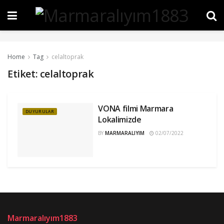
Home
Tag
celaltoprak
Etiket:
celaltoprak
VONA filmi Marmara
DUYURULAR
Lokalimizde
BY
MARMARALIYIM
02/07/2022
Marmaralıyım1883