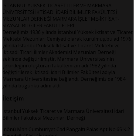
İSTANBUL YÜKSEK TİCARETLİLER VE MARMARA
ÜNİVERSİTESİ İKTİSADİ İDARİ BİLİMLER FAKÜLTESİ
MEZUNLAR DERNEĞİ MARMARA İŞLETME-İKTİSAT-
SİYASAL BİLGİLER FAKÜLTELERİ
Derneğimiz 1936 yılında İstanbul Yüksek İktisat ve Ticaret
Mektebi Mezunları Cemiyeti olarak kurulmuş,bu ad 1976
yılında İstanbul Yüksek İktisat ve Ticaret Mektebi ve
İktisadi Ticari İlimler Akademisi Mezunları Derneği
şeklinde değiştirilmiştir. Marmara Üniversitesinin
çekirdeğini oluşturan fakültemizin adı 1982 yılında
değiştirilerek İktisadi İdari Bilimler Fakültesi adıyla
Marmara Üniversitesine bağlandı. Derneğimiz de 1984
yılında bugünkü adını aldı.
İletişim
İstanbul Yüksek Ticaret ve Marmara Üniversitesi İdari
Bilimler Fakültesi Mezunları Derneği
İnönü Mah Cumhuriyet Cad Pangaltı Palas Apt No.65 K.2