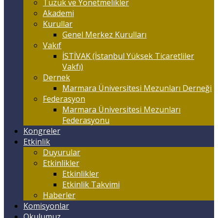
Tüzük ve Yönetmelikler
Akademi
Kurullar
Genel Merkez Kurulları
Vakıf
İSTİVAK (İstanbul Yüksek Ticaretliler
Vakfı)
Dernek
Marmara Üniversitesi Mezunları Derneği
Federasyon
Marmara Üniversitesi Mezunları
Federasyonu
Kongreler
Etkinlik
Duyurular
Etkinlikler
Etkinlikler
Etkinlik Takvimi
Haberler
Komisyonlar
Okulumuz