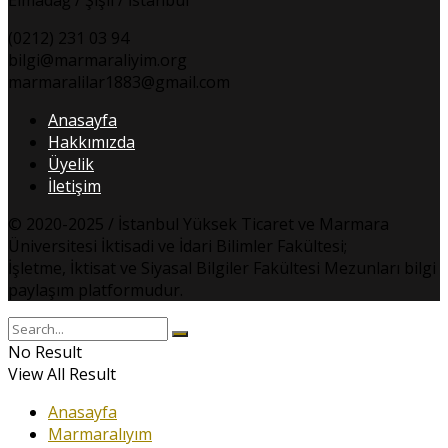
Elmadağ / Şişli / İstanbul
(0212) 231 03 94
bilgi@marmaraliyim.org
marmaralilar1883@gmail.com
Anasayfa
Hakkımızda
Üyelik
İletişim
© 2020-2025 / İstanbul Yüksek Ticaret ve Marmara
Üniversitesi İktisadi ve İdari Bilimler Fakültesi;
İşletme, İktisat ve Siyasal Bilgiler Fakültesi Mezunları bilgi
paylaşım platformudur.
No Result
View All Result
Anasayfa
Marmaralıyım