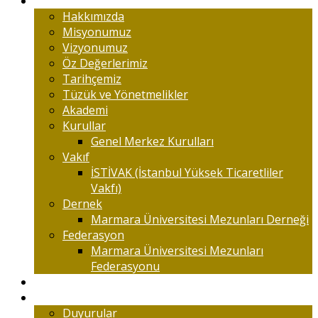
Marmaralıyım
Hakkımızda
Misyonumuz
Vizyonumuz
Öz Değerlerimiz
Tarihçemiz
Tüzük ve Yönetmelikler
Akademi
Kurullar
Genel Merkez Kurulları
Vakıf
İSTİVAK (İstanbul Yüksek Ticaretliler
Vakfı)
Dernek
Marmara Üniversitesi Mezunları Derneği
Federasyon
Marmara Üniversitesi Mezunları
Federasyonu
Kongreler
Etkinlik
Duyurular