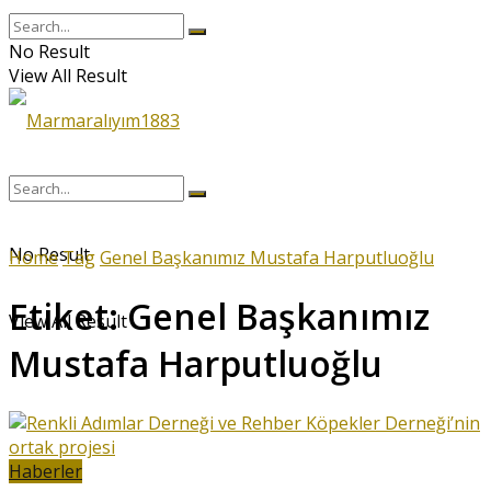
No Result
View All Result
No Result
Home
Tag
Genel Başkanımız Mustafa Harputluoğlu
Etiket:
Genel Başkanımız
View All Result
Mustafa Harputluoğlu
Haberler