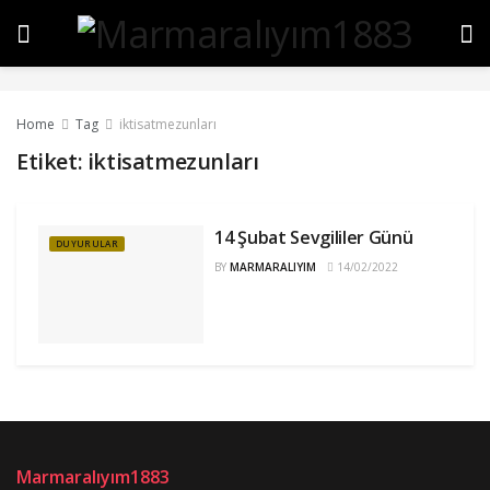
Home
Tag
iktisatmezunları
Etiket:
iktisatmezunları
14 Şubat Sevgililer Günü
DUYURULAR
BY
MARMARALIYIM
14/02/2022
Marmaralıyım1883