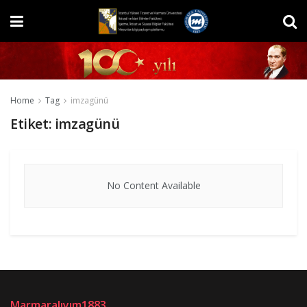
Home
Tag
imzagünü
Etiket:
imzagünü
No Content Available
Marmaralıyım1883