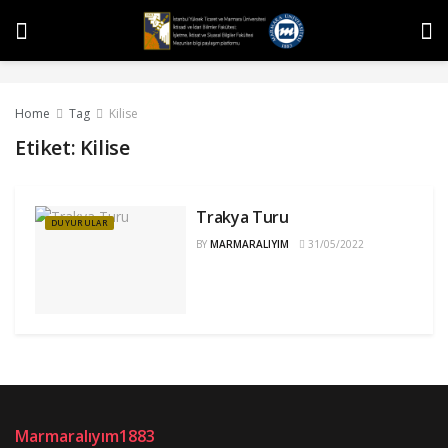
Home
Tag
Kilise
Etiket:
Kilise
Trakya Turu
DUYURULAR
BY
MARMARALIYIM
31/05/2022
Marmaralıyım1883