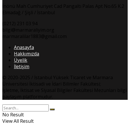
İnönü Mah Cumhuriyet Cad Pangaltı Palas Apt No.65 K.2
Elmadağ / Şişli / İstanbul
(0212) 231 03 94
bilgi@marmaraliyim.org
marmaralilar1883@gmail.com
Anasayfa
Hakkımızda
Üyelik
İletişim
© 2020-2025 / İstanbul Yüksek Ticaret ve Marmara
Üniversitesi İktisadi ve İdari Bilimler Fakültesi;
İşletme, İktisat ve Siyasal Bilgiler Fakültesi Mezunları bilgi
paylaşım platformudur.
No Result
View All Result