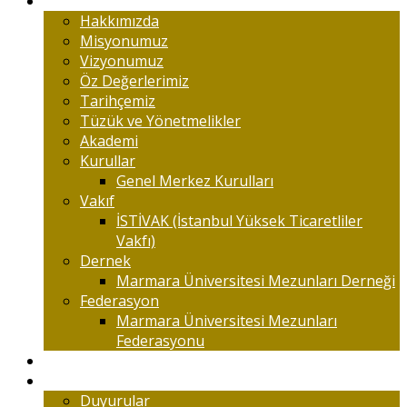
Marmaralıyım
Hakkımızda
Misyonumuz
Vizyonumuz
Öz Değerlerimiz
Tarihçemiz
Tüzük ve Yönetmelikler
Akademi
Kurullar
Genel Merkez Kurulları
Vakıf
İSTİVAK (İstanbul Yüksek Ticaretliler
Vakfı)
Dernek
Marmara Üniversitesi Mezunları Derneği
Federasyon
Marmara Üniversitesi Mezunları
Federasyonu
Kongreler
Etkinlik
Duyurular