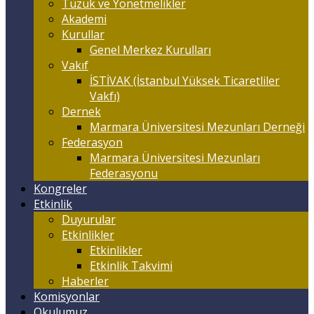
Tüzük ve Yönetmelikler
Akademi
Kurullar
Genel Merkez Kurulları
Vakıf
İSTİVAK (İstanbul Yüksek Ticaretliler
Vakfı)
Dernek
Marmara Üniversitesi Mezunları Derneği
Federasyon
Marmara Üniversitesi Mezunları
Federasyonu
Kongreler
Etkinlik
Duyurular
Etkinlikler
Etkinlikler
Etkinlik Takvimi
Haberler
Komisyonlar
Okulumuz