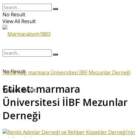
No Result
View All Result
No Result
Home
Tag
marmara Üniversitesi İİBF Mezunlar Derneği
Etiket:
marmara
View All Result
Üniversitesi İİBF Mezunlar
Derneği