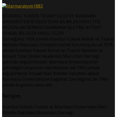
İSTANBUL YÜKSEK TİCARETLİLER VE MARMARA
ÜNİVERSİTESİ İKTİSADİ İDARİ BİLİMLER FAKÜLTESİ
MEZUNLAR DERNEĞİ MARMARA İŞLETME-İKTİSAT-
SİYASAL BİLGİLER FAKÜLTELERİ
Derneğimiz 1936 yılında İstanbul Yüksek İktisat ve Ticaret
Mektebi Mezunları Cemiyeti olarak kurulmuş,bu ad 1976
yılında İstanbul Yüksek İktisat ve Ticaret Mektebi ve
İktisadi Ticari İlimler Akademisi Mezunları Derneği
şeklinde değiştirilmiştir. Marmara Üniversitesinin
çekirdeğini oluşturan fakültemizin adı 1982 yılında
değiştirilerek İktisadi İdari Bilimler Fakültesi adıyla
Marmara Üniversitesine bağlandı. Derneğimiz de 1984
yılında bugünkü adını aldı.
İletişim
İstanbul Yüksek Ticaret ve Marmara Üniversitesi İdari
Bilimler Fakültesi Mezunları Derneği