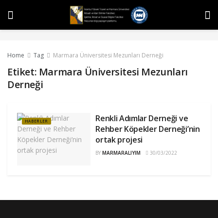
Home
Tag
Marmara Üniversitesi Mezunları Derneği
Etiket:
Marmara Üniversitesi Mezunları
Derneği
Renkli Adımlar Derneği ve
HABERLER
Rehber Köpekler Derneği’nin
ortak projesi
BY
MARMARALIYIM
30/03/2022