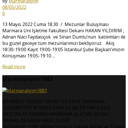
by
Marmaralıyım
08/05/2022
0
13 Mayıs 2022 Cuma 18.30 / Mezunlar Buluşması
Marmara Üni İşletme Fakültesi Dekanı HAKAN YILDIRIM ,
Adnan Naci Faydasıçok ve Sinan Dumlu’nun katılımları ile
bu güzel geceye tüm mezunlarımızı bekliyoruz. Akış
18:30-19:00 Kayıt 19:00-19:05 İstanbul Şube Başkan’ımızın
Konuşması 19:05-19:10 ...
Read more
Marmaralıyım1883
İSTANBUL YÜKSEK TİCARETLİLER VE MARMARA
ÜNİVERSİTESİ İKTİSADİ İDARİ BİLİMLER FAKÜLTESİ
MEZUNLAR DERNEĞİ MARMARA İŞLETME-İKTİSAT-
SİYASAL BİLGİLER FAKÜLTELERİ
Derneğimiz 1936 yılında İstanbul Yüksek İktisat ve Ticaret