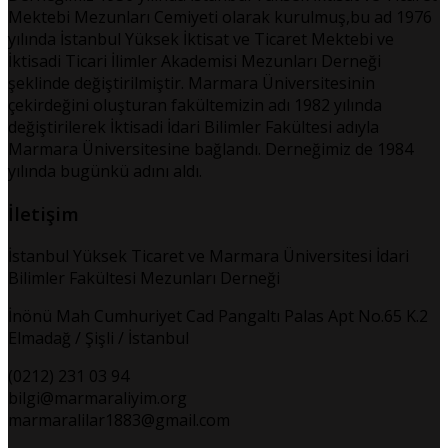
Mektebi Mezunları Cemiyeti olarak kurulmuş,bu ad 1976
yılında İstanbul Yüksek İktisat ve Ticaret Mektebi ve
İktisadi Ticari İlimler Akademisi Mezunları Derneği
şeklinde değiştirilmiştir. Marmara Üniversitesinin
çekirdeğini oluşturan fakültemizin adı 1982 yılında
değiştirilerek İktisadi İdari Bilimler Fakültesi adıyla
Marmara Üniversitesine bağlandı. Derneğimiz de 1984
yılında bugünkü adını aldı.
İletişim
İstanbul Yüksek Ticaret ve Marmara Üniversitesi İdari
Bilimler Fakültesi Mezunları Derneği
İnönü Mah Cumhuriyet Cad Pangaltı Palas Apt No.65 K.2
Elmadağ / Şişli / İstanbul
(0212) 231 03 94
bilgi@marmaraliyim.org
marmaralilar1883@gmail.com