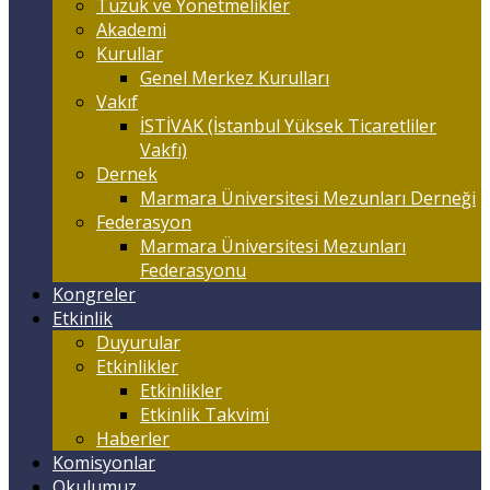
Tüzük ve Yönetmelikler
Akademi
Kurullar
Genel Merkez Kurulları
Vakıf
İSTİVAK (İstanbul Yüksek Ticaretliler
Vakfı)
Dernek
Marmara Üniversitesi Mezunları Derneği
Federasyon
Marmara Üniversitesi Mezunları
Federasyonu
Kongreler
Etkinlik
Duyurular
Etkinlikler
Etkinlikler
Etkinlik Takvimi
Haberler
Komisyonlar
Okulumuz