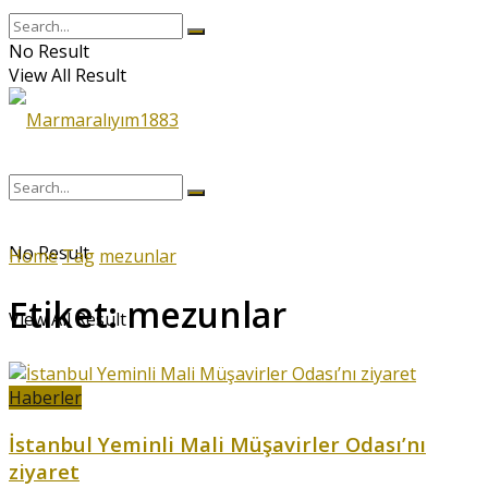
No Result
View All Result
No Result
Home
Tag
mezunlar
Etiket:
mezunlar
View All Result
Haberler
İstanbul Yeminli Mali Müşavirler Odası’nı
ziyaret