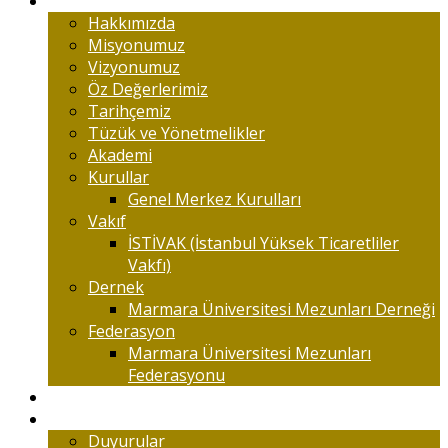
Marmaralıyım
Hakkımızda
Misyonumuz
Vizyonumuz
Öz Değerlerimiz
Tarihçemiz
Tüzük ve Yönetmelikler
Akademi
Kurullar
Genel Merkez Kurulları
Vakıf
İSTİVAK (İstanbul Yüksek Ticaretliler
Vakfı)
Dernek
Marmara Üniversitesi Mezunları Derneği
Federasyon
Marmara Üniversitesi Mezunları
Federasyonu
Kongreler
Etkinlik
Duyurular