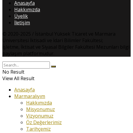
Anasayfa
Hakkımızda
Üyelik
İletişim
© 2020-2025 / İstanbul Yüksek Ticaret ve Marmara
Üniversitesi İktisadi ve İdari Bilimler Fakültesi;
İşletme, İktisat ve Siyasal Bilgiler Fakültesi Mezunları bilgi
paylaşım platformudur.
No Result
View All Result
Anasayfa
Marmaralıyım
Hakkımızda
Misyonumuz
Vizyonumuz
Öz Değerlerimiz
Tarihçemiz