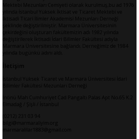
Mektebi Mezunları Cemiyeti olarak kurulmuş,bu ad 1976
yılında İstanbul Yüksek İktisat ve Ticaret Mektebi ve
İktisadi Ticari İlimler Akademisi Mezunları Derneği
şeklinde değiştirilmiştir. Marmara Üniversitesinin
çekirdeğini oluşturan fakültemizin adı 1982 yılında
değiştirilerek İktisadi İdari Bilimler Fakültesi adıyla
Marmara Üniversitesine bağlandı. Derneğimiz de 1984
yılında bugünkü adını aldı.
İletişim
İstanbul Yüksek Ticaret ve Marmara Üniversitesi İdari
Bilimler Fakültesi Mezunları Derneği
İnönü Mah Cumhuriyet Cad Pangaltı Palas Apt No.65 K.2
Elmadağ / Şişli / İstanbul
(0212) 231 03 94
bilgi@marmaraliyim.org
marmaralilar1883@gmail.com