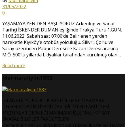
by
Marmaralıyım
31/05/2022
0
YAŞAMAYA YENİDEN BAŞLIYORUZ Arkeolog ve Sanat
Tarihçi İSKENDER DUMAN eşliğinde Trakya Turu 1.GÜN.
11.06.2022 Sabah saat 07:00’de Belirlenen yerden
hareketle Kıyıköy’e otobüs yolculuğu. Silivri, Çorlu ve
Saray üzerinden Pabuc Deresi ile Kazan Deresi arasına
M.Ö. 500’lü yıllarda Lidyalılar tarafından kurulmuş olan ...
Read more
Marmaralıyım1883
İSTANBUL YÜKSEK TİCARETLİLER VE MARMARA
ÜNİVERSİTESİ İKTİSADİ İDARİ BİLİMLER FAKÜLTESİ
MEZUNLAR DERNEĞİ MARMARA İŞLETME-İKTİSAT-
SİYASAL BİLGİLER FAKÜLTELERİ
Derneğimiz 1936 yılında İstanbul Yüksek İktisat ve Ticaret