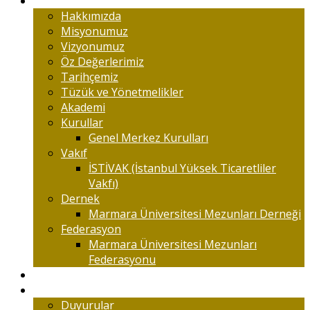
Marmaralıyım
Hakkımızda
Misyonumuz
Vizyonumuz
Öz Değerlerimiz
Tarihçemiz
Tüzük ve Yönetmelikler
Akademi
Kurullar
Genel Merkez Kurulları
Vakıf
İSTİVAK (İstanbul Yüksek Ticaretliler
Vakfı)
Dernek
Marmara Üniversitesi Mezunları Derneği
Federasyon
Marmara Üniversitesi Mezunları
Federasyonu
Kongreler
Etkinlik
Duyurular