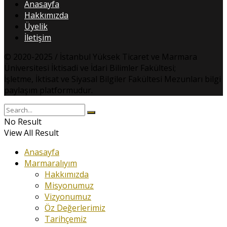
Anasayfa
Hakkımızda
Üyelik
İletişim
© 2020-2025 / İstanbul Yüksek Ticaret ve Marmara
Üniversitesi İktisadi ve İdari Bilimler Fakültesi;
İşletme, İktisat ve Siyasal Bilgiler Fakültesi Mezunları bilgi
paylaşım platformudur.
No Result
View All Result
Anasayfa
Marmaralıyım
Hakkımızda
Misyonumuz
Vizyonumuz
Öz Değerlerimiz
Tarihçemiz