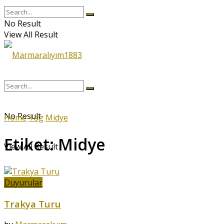
No Result
View All Result
No Result
Home
Tag
Midye
Etiket:
Midye
View All Result
Duyurular
Trakya Turu