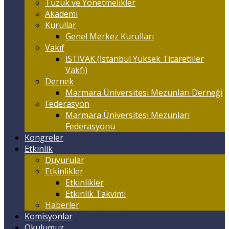
Tüzük ve Yönetmelikler
Akademi
Kurullar
Genel Merkez Kurulları
Vakıf
İSTİVAK (İstanbul Yüksek Ticaretliler
Vakfı)
Dernek
Marmara Üniversitesi Mezunları Derneği
Federasyon
Marmara Üniversitesi Mezunları
Federasyonu
Kongreler
Etkinlik
Duyurular
Etkinlikler
Etkinlikler
Etkinlik Takvimi
Haberler
Komisyonlar
Okulumuz