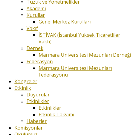
Tüzük ve Yönetmelikler
Akademi
Kurullar
Genel Merkez Kurulları
Vakıf
İSTİVAK (İstanbul Yüksek Ticaretliler
Vakfı)
Dernek
Marmara Üniversitesi Mezunları Derneği
Federasyon
Marmara Üniversitesi Mezunları
Federasyonu
Kongreler
Etkinlik
Duyurular
Etkinlikler
Etkinlikler
Etkinlik Takvimi
Haberler
Komisyonlar
Okulumuz