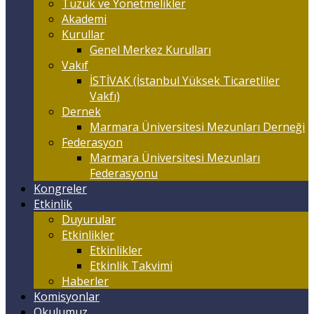
Tüzük ve Yönetmelikler
Akademi
Kurullar
Genel Merkez Kurulları
Vakıf
İSTİVAK (İstanbul Yüksek Ticaretliler
Vakfı)
Dernek
Marmara Üniversitesi Mezunları Derneği
Federasyon
Marmara Üniversitesi Mezunları
Federasyonu
Kongreler
Etkinlik
Duyurular
Etkinlikler
Etkinlikler
Etkinlik Takvimi
Haberler
Komisyonlar
Okulumuz