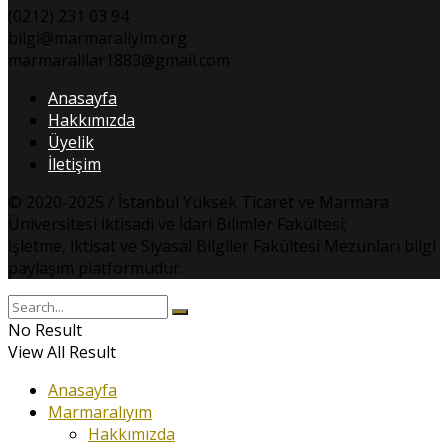
(0212) 231 03 94
bilgi@marmaraliyim.org
marmaralilar1883@gmail.com
Anasayfa
Hakkımızda
Üyelik
İletişim
© 2020-2025 / İstanbul Yüksek Ticaret ve Marmara
Üniversitesi İktisadi ve İdari Bilimler Fakültesi;
İşletme, İktisat ve Siyasal Bilgiler Fakültesi Mezunları bilgi
paylaşım platformudur.
No Result
View All Result
Anasayfa
Marmaralıyım
Hakkımızda