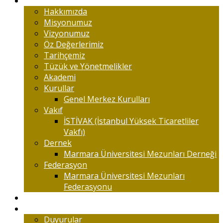
Marmaralıyım
Hakkımızda
Misyonumuz
Vizyonumuz
Öz Değerlerimiz
Tarihçemiz
Tüzük ve Yönetmelikler
Akademi
Kurullar
Genel Merkez Kurulları
Vakıf
İSTİVAK (İstanbul Yüksek Ticaretliler
Vakfı)
Dernek
Marmara Üniversitesi Mezunları Derneği
Federasyon
Marmara Üniversitesi Mezunları
Federasyonu
Kongreler
Etkinlik
Duyurular