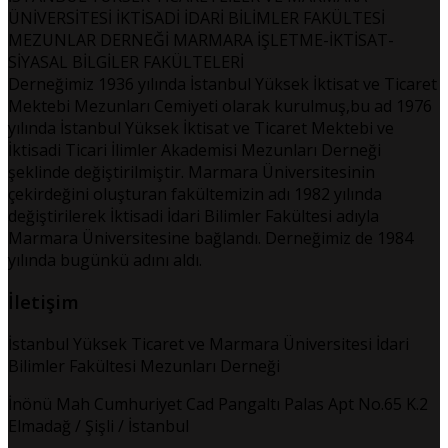
ÜNİVERSİTESİ İKTİSADİ İDARİ BİLİMLER FAKÜLTESİ
MEZUNLAR DERNEĞİ MARMARA İŞLETME-İKTİSAT-
SİYASAL BİLGİLER FAKÜLTELERİ
Derneğimiz 1936 yılında İstanbul Yüksek İktisat ve Ticaret
Mektebi Mezunları Cemiyeti olarak kurulmuş,bu ad 1976
yılında İstanbul Yüksek İktisat ve Ticaret Mektebi ve
İktisadi Ticari İlimler Akademisi Mezunları Derneği
şeklinde değiştirilmiştir. Marmara Üniversitesinin
çekirdeğini oluşturan fakültemizin adı 1982 yılında
değiştirilerek İktisadi İdari Bilimler Fakültesi adıyla
Marmara Üniversitesine bağlandı. Derneğimiz de 1984
yılında bugünkü adını aldı.
İletişim
İstanbul Yüksek Ticaret ve Marmara Üniversitesi İdari
Bilimler Fakültesi Mezunları Derneği
İnönü Mah Cumhuriyet Cad Pangaltı Palas Apt No.65 K.2
Elmadağ / Şişli / İstanbul