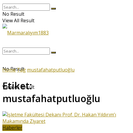
No Result
View All Result
No Result
Home
Tag
mustafahatputluoğlu
Etiket:
View All Result
mustafahatputluoğlu
Haberler