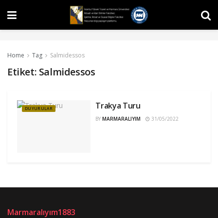
Home
Tag
Salmidessos
Etiket:
Salmidessos
Trakya Turu
DUYURULAR
BY
MARMARALIYIM
31/05/2022
Marmaralıyım1883