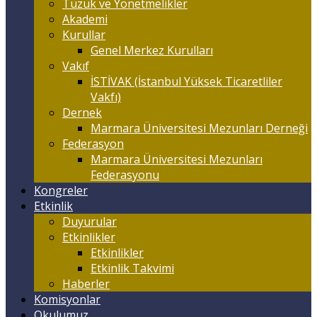
Tüzük ve Yönetmelikler
Akademi
Kurullar
Genel Merkez Kurulları
Vakıf
İSTİVAK (İstanbul Yüksek Ticaretliler
Vakfı)
Dernek
Marmara Üniversitesi Mezunları Derneği
Federasyon
Marmara Üniversitesi Mezunları
Federasyonu
Kongreler
Etkinlik
Duyurular
Etkinlikler
Etkinlikler
Etkinlik Takvimi
Haberler
Komisyonlar
Okulumuz