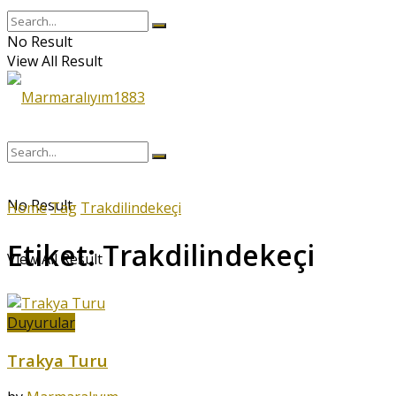
No Result
View All Result
No Result
Home
Tag
Trakdilindekeçi
Etiket:
Trakdilindekeçi
View All Result
Duyurular
Trakya Turu