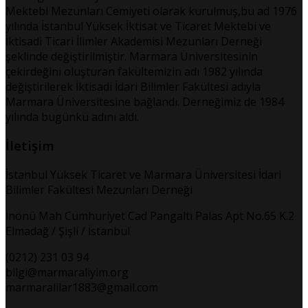
Mektebi Mezunları Cemiyeti olarak kurulmuş,bu ad 1976
yılında İstanbul Yüksek İktisat ve Ticaret Mektebi ve
İktisadi Ticari İlimler Akademisi Mezunları Derneği
şeklinde değiştirilmiştir. Marmara Üniversitesinin
çekirdeğini oluşturan fakültemizin adı 1982 yılında
değiştirilerek İktisadi İdari Bilimler Fakültesi adıyla
Marmara Üniversitesine bağlandı. Derneğimiz de 1984
yılında bugünkü adını aldı.
İletişim
İstanbul Yüksek Ticaret ve Marmara Üniversitesi İdari
Bilimler Fakültesi Mezunları Derneği
İnönü Mah Cumhuriyet Cad Pangaltı Palas Apt No.65 K.2
Elmadağ / Şişli / İstanbul
(0212) 231 03 94
bilgi@marmaraliyim.org
marmaralilar1883@gmail.com