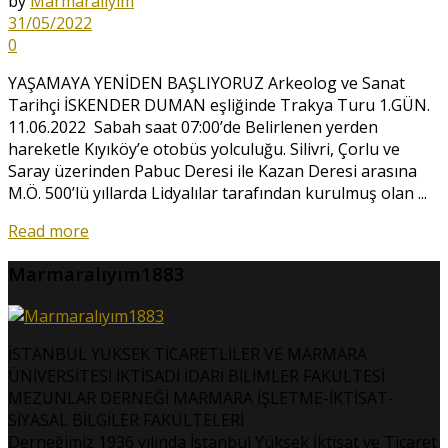
by
Marmaralıyım
31/05/2022
0
YAŞAMAYA YENİDEN BAŞLIYORUZ Arkeolog ve Sanat
Tarihçi İSKENDER DUMAN eşliğinde Trakya Turu 1.GÜN.
11.06.2022 Sabah saat 07:00’de Belirlenen yerden
hareketle Kıyıköy’e otobüs yolculuğu. Silivri, Çorlu ve
Saray üzerinden Pabuc Deresi ile Kazan Deresi arasına
M.Ö. 500’lü yıllarda Lidyalılar tarafından kurulmuş olan ...
Read more
Marmaralıyım1883
İSTANBUL YÜKSEK TİCARETLİLER VE MARMARA
ÜNİVERSİTESİ İKTİSADİ İDARİ BİLİMLER FAKÜLTESİ
MEZUNLAR DERNEĞİ MARMARA İŞLETME-İKTİSAT-
SİYASAL BİLGİLER FAKÜLTELERİ
Derneğimiz 1936 yılında İstanbul Yüksek İktisat ve Ticaret