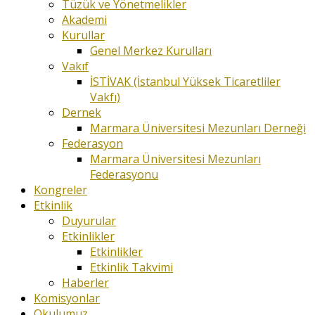
Tüzük ve Yönetmelikler
Akademi
Kurullar
Genel Merkez Kurulları
Vakıf
İSTİVAK (İstanbul Yüksek Ticaretliler
Vakfı)
Dernek
Marmara Üniversitesi Mezunları Derneği
Federasyon
Marmara Üniversitesi Mezunları
Federasyonu
Kongreler
Etkinlik
Duyurular
Etkinlikler
Etkinlikler
Etkinlik Takvimi
Haberler
Komisyonlar
Okulumuz