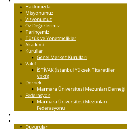
Marmaralıyım
Hakkımızda
Misyonumuz
Vizyonumuz
Öz Değerlerimiz
Tarihçemiz
Tüzük ve Yönetmelikler
Akademi
Kurullar
Genel Merkez Kurulları
Vakıf
İSTİVAK (İstanbul Yüksek Ticaretliler
Vakfı)
Dernek
Marmara Üniversitesi Mezunları Derneği
Federasyon
Marmara Üniversitesi Mezunları
Federasyonu
Kongreler
Etkinlik
Duyurular