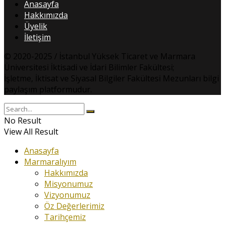
Anasayfa
Hakkımızda
Üyelik
İletişim
© 2020-2025 / İstanbul Yüksek Ticaret ve Marmara
Üniversitesi İktisadi ve İdari Bilimler Fakültesi;
İşletme, İktisat ve Siyasal Bilgiler Fakültesi Mezunları bilgi
paylaşım platformudur.
No Result
View All Result
Anasayfa
Marmaralıyım
Hakkımızda
Misyonumuz
Vizyonumuz
Öz Değerlerimiz
Tarihçemiz