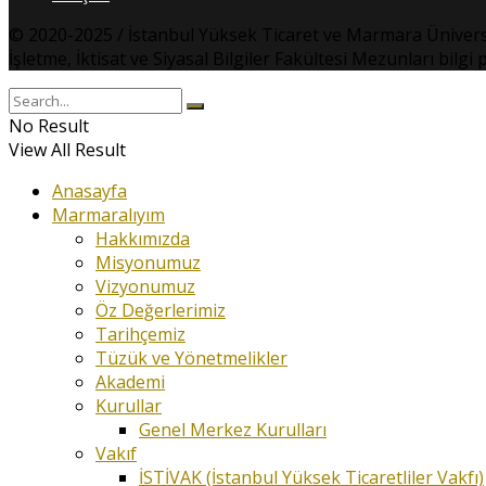
© 2020-2025 / İstanbul Yüksek Ticaret ve Marmara Üniversites
İşletme, İktisat ve Siyasal Bilgiler Fakültesi Mezunları bilg
No Result
View All Result
Anasayfa
Marmaralıyım
Hakkımızda
Misyonumuz
Vizyonumuz
Öz Değerlerimiz
Tarihçemiz
Tüzük ve Yönetmelikler
Akademi
Kurullar
Genel Merkez Kurulları
Vakıf
İSTİVAK (İstanbul Yüksek Ticaretliler Vakfı)