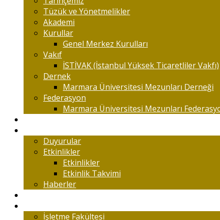
Tarihçemiz
Tüzük ve Yönetmelikler
Akademi
Kurullar
Genel Merkez Kurulları
Vakıf
İSTİVAK (İstanbul Yüksek Ticaretliler Vakfı)
Dernek
Marmara Üniversitesi Mezunları Derneği
Federasyon
Marmara Üniversitesi Mezunları Federasy
Kongreler
Etkinlik
Duyurular
Etkinlikler
Etkinlikler
Etkinlik Takvimi
Haberler
Komisyonlar
Okulumuz
İşletme Fakültesi