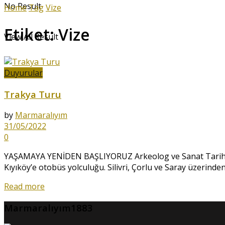
No Result
Home
Tag
Vize
Etiket:
Vize
View All Result
Duyurular
Trakya Turu
by
Marmaralıyım
31/05/2022
0
YAŞAMAYA YENİDEN BAŞLIYORUZ Arkeolog ve Sanat Tarihçi
Kıyıköy’e otobüs yolculuğu. Silivri, Çorlu ve Saray üzerinden
Read more
Marmaralıyım1883