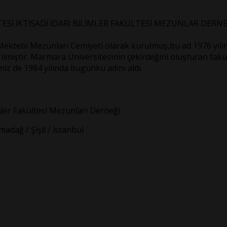
Sİ İKTİSADİ İDARİ BİLİMLER FAKÜLTESİ MEZUNLAR DERNE
Mektebi Mezunları Cemiyeti olarak kurulmuş,bu ad 1976 yılınd
lmiştir. Marmara Üniversitesinin çekirdeğini oluşturan fakülte
iz de 1984 yılında bugünkü adını aldı.
mler Fakültesi Mezunları Derneği
dağ / Şişli / İstanbul