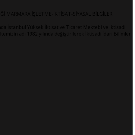
Ğİ MARMARA İŞLETME-İKTİSAT-SİYASAL BİLGİLER
a İstanbul Yüksek İktisat ve Ticaret Mektebi ve İktisadi
mizin adı 1982 yılında değiştirilerek İktisadi İdari Bilimler