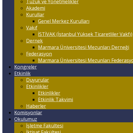
Tüzük ve Yönetmelikler
Akademi
Kurullar
Genel Merkez Kurulları
Vakıf
İSTİVAK (İstanbul Yüksek Ticaretliler Vakfı)
Dernek
Marmara Üniversitesi Mezunları Derneği
Federasyon
Marmara Üniversitesi Mezunları Federasy
Kongreler
Etkinlik
Duyurular
Etkinlikler
Etkinlikler
Etkinlik Takvimi
Haberler
Komisyonlar
Okulumuz
İşletme Fakültesi
İktisat Fakültesi