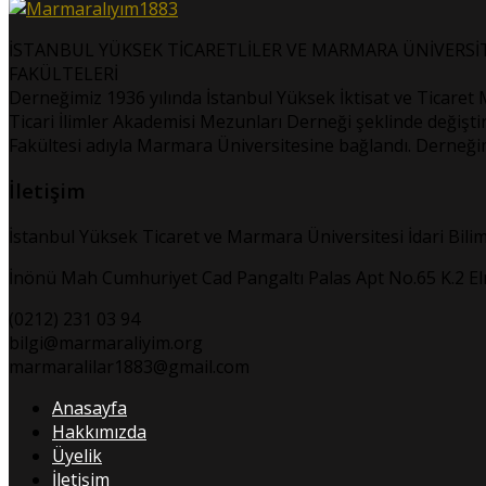
İSTANBUL YÜKSEK TİCARETLİLER VE MARMARA ÜNİVERSİTE
FAKÜLTELERİ
Derneğimiz 1936 yılında İstanbul Yüksek İktisat ve Ticaret 
Ticari İlimler Akademisi Mezunları Derneği şeklinde değiştiri
Fakültesi adıyla Marmara Üniversitesine bağlandı. Derneğim
İletişim
İstanbul Yüksek Ticaret ve Marmara Üniversitesi İdari Bili
İnönü Mah Cumhuriyet Cad Pangaltı Palas Apt No.65 K.2 Elma
(0212) 231 03 94
bilgi@marmaraliyim.org
marmaralilar1883@gmail.com
Anasayfa
Hakkımızda
Üyelik
İletişim