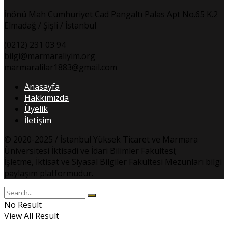
İnönü Mah Cumhuriyet Cad Pangaltı Palas Apt No.65 K.2
Elmadağ / Şişli / İstanbul
(0212) 231 03 94
bilgi@marmaraliyim.org
marmaralilar1883@gmail.com
Anasayfa
Hakkımızda
Üyelik
İletişim
© 2020-2025 / İstanbul Yüksek Ticaret ve Marmara
Üniversitesi İktisadi ve İdari Bilimler Fakültesi;
İşletme, İktisat ve Siyasal Bilgiler Fakültesi Mezunları bilgi
paylaşım platformudur.
No Result
View All Result