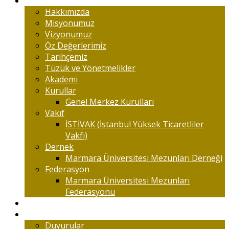
Marmaralıyım
Hakkımızda
Misyonumuz
Vizyonumuz
Öz Değerlerimiz
Tarihçemiz
Tüzük ve Yönetmelikler
Akademi
Kurullar
Genel Merkez Kurulları
Vakıf
İSTİVAK (İstanbul Yüksek Ticaretliler
Vakfı)
Dernek
Marmara Üniversitesi Mezunları Derneği
Federasyon
Marmara Üniversitesi Mezunları
Federasyonu
Kongreler
Etkinlik
Duyurular