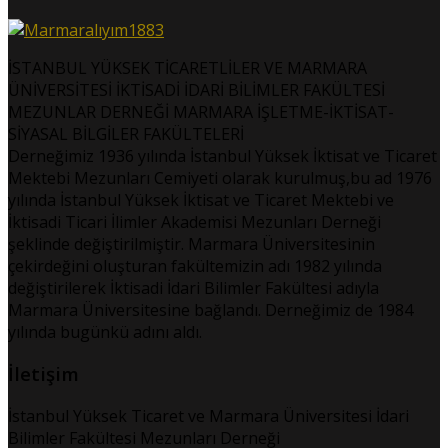
İSTANBUL YÜKSEK TİCARETLİLER VE MARMARA
ÜNİVERSİTESİ İKTİSADİ İDARİ BİLİMLER FAKÜLTESİ
MEZUNLAR DERNEĞİ MARMARA İŞLETME-İKTİSAT-
SİYASAL BİLGİLER FAKÜLTELERİ
Derneğimiz 1936 yılında İstanbul Yüksek İktisat ve Ticaret
Mektebi Mezunları Cemiyeti olarak kurulmuş,bu ad 1976
yılında İstanbul Yüksek İktisat ve Ticaret Mektebi ve
İktisadi Ticari İlimler Akademisi Mezunları Derneği
şeklinde değiştirilmiştir. Marmara Üniversitesinin
çekirdeğini oluşturan fakültemizin adı 1982 yılında
değiştirilerek İktisadi İdari Bilimler Fakültesi adıyla
Marmara Üniversitesine bağlandı. Derneğimiz de 1984
yılında bugünkü adını aldı.
İletişim
İstanbul Yüksek Ticaret ve Marmara Üniversitesi İdari
Bilimler Fakültesi Mezunları Derneği