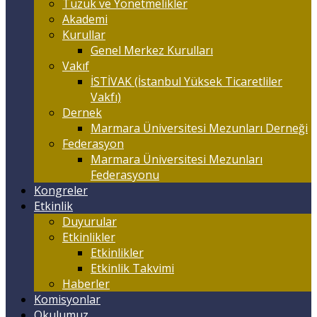
Tüzük ve Yönetmelikler
Akademi
Kurullar
Genel Merkez Kurulları
Vakıf
İSTİVAK (İstanbul Yüksek Ticaretliler
Vakfı)
Dernek
Marmara Üniversitesi Mezunları Derneği
Federasyon
Marmara Üniversitesi Mezunları
Federasyonu
Kongreler
Etkinlik
Duyurular
Etkinlikler
Etkinlikler
Etkinlik Takvimi
Haberler
Komisyonlar
Okulumuz