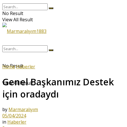
No Result
View All Result
No Result
Home
Haberler
Genel Başkanımız Destek
View All Result
için oradaydı
by
Marmaralıyım
05/04/2024
in
Haberler