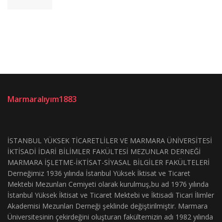
Marmaralıyım1883
İSTANBUL YÜKSEK TİCARETLİLER VE MARMARA ÜNİVERSİTESİ
İKTİSADİ İDARİ BİLİMLER FAKÜLTESİ MEZUNLAR DERNEĞİ
MARMARA İŞLETME-İKTİSAT-SİYASAL BİLGİLER FAKÜLTELERİ
Derneğimiz 1936 yılında İstanbul Yüksek İktisat ve Ticaret
Mektebi Mezunları Cemiyeti olarak kurulmuş,bu ad 1976 yılında
İstanbul Yüksek İktisat ve Ticaret Mektebi ve İktisadi Ticari İlimler
Akademisi Mezunları Derneği şeklinde değiştirilmiştir. Marmara
Üniversitesinin çekirdeğini oluşturan fakültemizin adı 1982 yılında