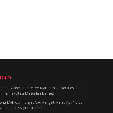
letişim
tanbul Yüksek Ticaret ve Marmara Üniversitesi İdari
limler Fakültesi Mezunları Derneği
önü Mah Cumhuriyet Cad Pangaltı Palas Apt No.65
2 Elmadağ / Şişli / İstanbul