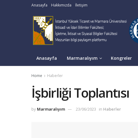
Anasayfa
Hakkımızda
İletişim
Anasayfa
Marmaralıyım
Kongreler
Home
Haberler
İşbirliği Toplantısı
by
Marmaralıyım
23/06/2023
in
Haberler