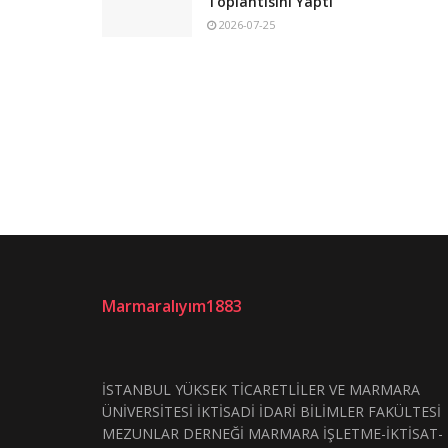
Toplantısını Yaptı
2026-07-25
Marmaralıyım1883
İSTANBUL YÜKSEK TİCARETLİLER VE MARMARA
ÜNİVERSİTESİ İKTİSADİ İDARİ BİLİMLER FAKÜLTESİ
MEZUNLAR DERNEĞİ MARMARA İŞLETME-İKTİSAT-