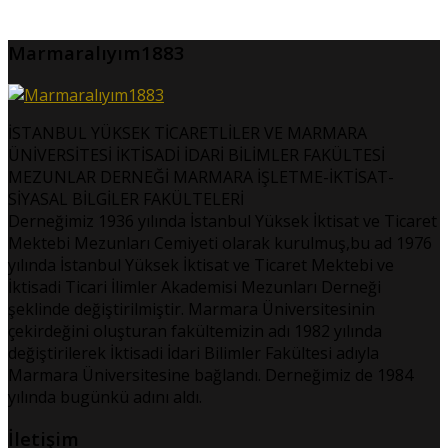
Marmaralıyım1883
İSTANBUL YÜKSEK TİCARETLİLER VE MARMARA
ÜNİVERSİTESİ İKTİSADİ İDARİ BİLİMLER FAKÜLTESİ
MEZUNLAR DERNEĞİ MARMARA İŞLETME-İKTİSAT-
SİYASAL BİLGİLER FAKÜLTELERİ
Derneğimiz 1936 yılında İstanbul Yüksek İktisat ve Ticaret
Mektebi Mezunları Cemiyeti olarak kurulmuş,bu ad 1976
yılında İstanbul Yüksek İktisat ve Ticaret Mektebi ve
İktisadi Ticari İlimler Akademisi Mezunları Derneği
şeklinde değiştirilmiştir. Marmara Üniversitesinin
çekirdeğini oluşturan fakültemizin adı 1982 yılında
değiştirilerek İktisadi İdari Bilimler Fakültesi adıyla
Marmara Üniversitesine bağlandı. Derneğimiz de 1984
yılında bugünkü adını aldı.
İletişim