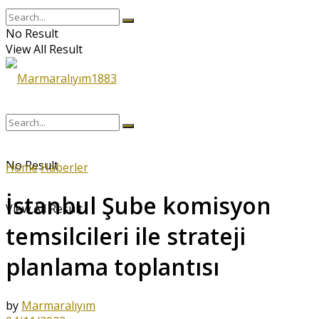
No Result
View All Result
No Result
Home
Haberler
İstanbul Şube komisyon
View All Result
temsilcileri ile strateji
planlama toplantısı
by
Marmaralıyım