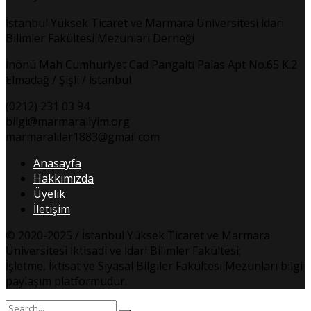
İstanbul Yüksek Ticaret ve Marmara Üniversitesi İdari
Bilimler Fakültesi Mezunları Derneği
İnönü Mah Cumhuriyet Cad Pangaltı Palas Apt No.65 K.2
Elmadağ / Şişli / İstanbul
(0212) 231 03 94
bilgi@marmaraliyim.org
marmaralilar1883@gmail.com
Anasayfa
Hakkımızda
Üyelik
İletişim
© 2020-2025 / İstanbul Yüksek Ticaret ve Marmara
Üniversitesi İktisadi ve İdari Bilimler Fakültesi;
İşletme, İktisat ve Siyasal Bilgiler Fakültesi Mezunları bilgi
paylaşım platformudur.