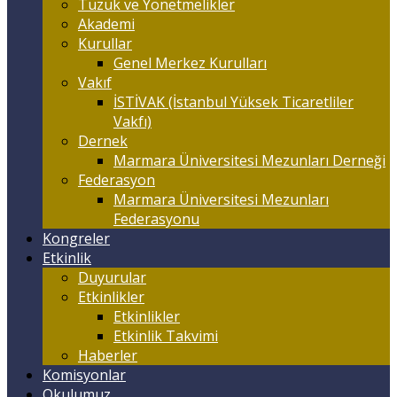
Tüzük ve Yönetmelikler
Akademi
Kurullar
Genel Merkez Kurulları
Vakıf
İSTİVAK (İstanbul Yüksek Ticaretliler
Vakfı)
Dernek
Marmara Üniversitesi Mezunları Derneği
Federasyon
Marmara Üniversitesi Mezunları
Federasyonu
Kongreler
Etkinlik
Duyurular
Etkinlikler
Etkinlikler
Etkinlik Takvimi
Haberler
Komisyonlar
Okulumuz