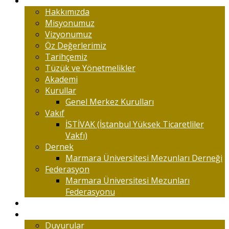
Marmaralıyım
Hakkımızda
Misyonumuz
Vizyonumuz
Öz Değerlerimiz
Tarihçemiz
Tüzük ve Yönetmelikler
Akademi
Kurullar
Genel Merkez Kurulları
Vakıf
İSTİVAK (İstanbul Yüksek Ticaretliler
Vakfı)
Dernek
Marmara Üniversitesi Mezunları Derneği
Federasyon
Marmara Üniversitesi Mezunları
Federasyonu
Kongreler
Etkinlik
Duyurular