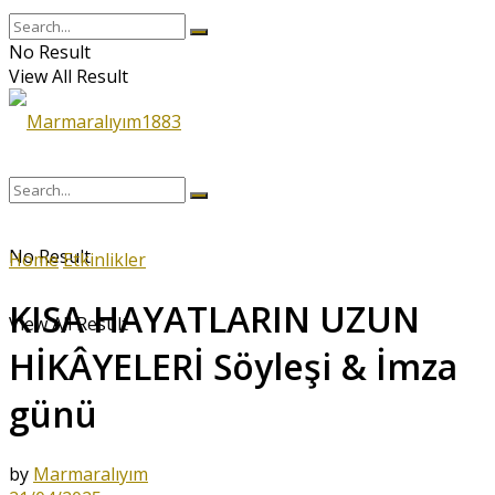
No Result
View All Result
No Result
Home
Etkinlikler
KISA HAYATLARIN UZUN
View All Result
HİKÂYELERİ Söyleşi & İmza
günü
by
Marmaralıyım