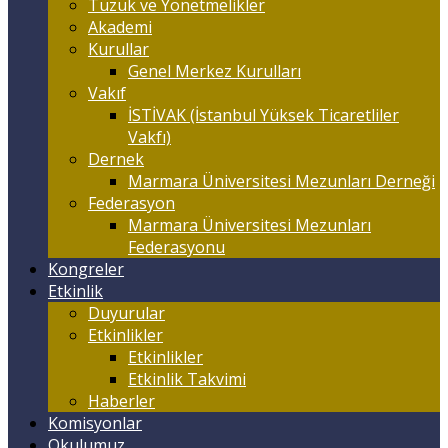
Tüzük ve Yönetmelikler
Akademi
Kurullar
Genel Merkez Kurulları
Vakıf
İSTİVAK (İstanbul Yüksek Ticaretliler
Vakfı)
Dernek
Marmara Üniversitesi Mezunları Derneği
Federasyon
Marmara Üniversitesi Mezunları
Federasyonu
Kongreler
Etkinlik
Duyurular
Etkinlikler
Etkinlikler
Etkinlik Takvimi
Haberler
Komisyonlar
Okulumuz