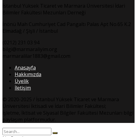
İstanbul Yüksek Ticaret ve Marmara Üniversitesi İdari
Bilimler Fakültesi Mezunları Derneği
İnönü Mah Cumhuriyet Cad Pangaltı Palas Apt No.65 K.2
Elmadağ / Şişli / İstanbul
(0212) 231 03 94
bilgi@marmaraliyim.org
marmaralilar1883@gmail.com
Anasayfa
Hakkımızda
Üyelik
İletişim
© 2020-2025 / İstanbul Yüksek Ticaret ve Marmara
Üniversitesi İktisadi ve İdari Bilimler Fakültesi;
İşletme, İktisat ve Siyasal Bilgiler Fakültesi Mezunları bilgi
paylaşım platformudur.