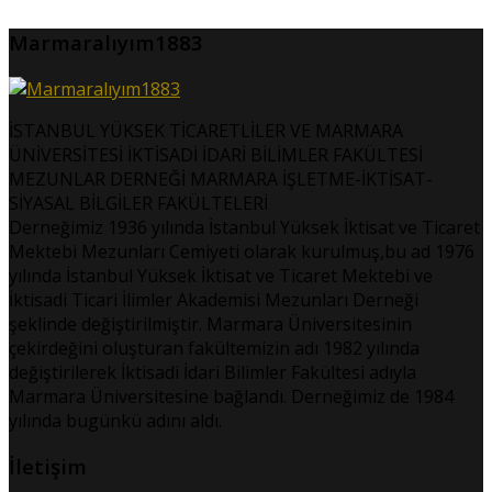
Marmaralıyım1883
İSTANBUL YÜKSEK TİCARETLİLER VE MARMARA
ÜNİVERSİTESİ İKTİSADİ İDARİ BİLİMLER FAKÜLTESİ
MEZUNLAR DERNEĞİ MARMARA İŞLETME-İKTİSAT-
SİYASAL BİLGİLER FAKÜLTELERİ
Derneğimiz 1936 yılında İstanbul Yüksek İktisat ve Ticaret
Mektebi Mezunları Cemiyeti olarak kurulmuş,bu ad 1976
yılında İstanbul Yüksek İktisat ve Ticaret Mektebi ve
İktisadi Ticari İlimler Akademisi Mezunları Derneği
şeklinde değiştirilmiştir. Marmara Üniversitesinin
çekirdeğini oluşturan fakültemizin adı 1982 yılında
değiştirilerek İktisadi İdari Bilimler Fakültesi adıyla
Marmara Üniversitesine bağlandı. Derneğimiz de 1984
yılında bugünkü adını aldı.
İletişim