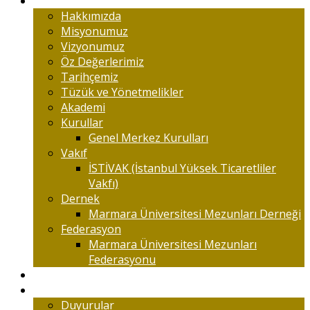
Marmaralıyım
Hakkımızda
Misyonumuz
Vizyonumuz
Öz Değerlerimiz
Tarihçemiz
Tüzük ve Yönetmelikler
Akademi
Kurullar
Genel Merkez Kurulları
Vakıf
İSTİVAK (İstanbul Yüksek Ticaretliler
Vakfı)
Dernek
Marmara Üniversitesi Mezunları Derneği
Federasyon
Marmara Üniversitesi Mezunları
Federasyonu
Kongreler
Etkinlik
Duyurular