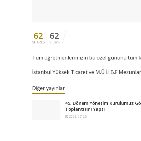
62
62
SHARES
VIEWS
Tüm öğretmenlerimizin bu özel gününü tüm ka
İstanbul Yüksek Ticaret ve M.Ü İ.İ.B.F Mezunla
Diğer yayınlar
45. Dönem Yönetim Kurulumuz Göre
Toplantısını Yaptı
2026-07-25