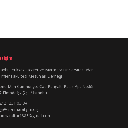
letişim
tanbul Yüksek Ticaret ve Marmara Üniversitesi İdari
limler Fakültesi Mezunları Derneği
önü Mah Cumhuriyet Cad Pangaltı Palas Apt No.65
2 Elmadağ / Şişli / İstanbul
212) 231 03 94
lgi@marmaraliyim.org
armaralilar1883@gmail.com