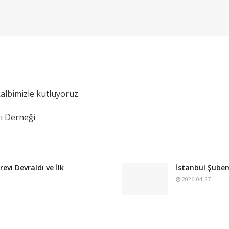
lbimizle kutluyoruz.
rı Derneği
vi Devraldı ve İlk
İstanbul Şubem
2026-04-27