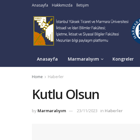
Anasayfa
Hakkımızda
İletişim
Anasayfa
Marmaralıyım
Kongreler
Home
Haberler
Kutlu Olsun
by
Marmaralıyım
23/11/2023
in
Haberler