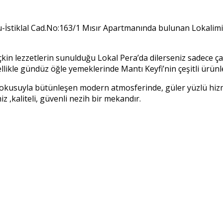
u-İstiklal Cad.No:163/1 Mısır Apartmanında bulunan Lokalim
in lezzetlerin sunulduğu Lokal Pera’da dilerseniz sadece çay k
ellikle gündüz öğle yemeklerinde Mantı Keyfi’nin çeşitli ürünler
okusuyla bütünleşen modern atmosferinde, güler yüzlü hizmet
kaliteli, güvenli nezih bir mekandır.