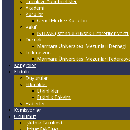
Tüzük ve Yönetmelikler
Akademi
Kurullar
Genel Merkez Kurulları
Vakıf
İSTİVAK (İstanbul Yüksek Ticaretliler Vakfı)
Dernek
Marmara Üniversitesi Mezunları Derneği
Federasyon
Marmara Üniversitesi Mezunları Federasy
Kongreler
Etkinlik
Duyurular
Etkinlikler
Etkinlikler
Etkinlik Takvimi
Haberler
Komisyonlar
Okulumuz
İşletme Fakültesi
İktisat Fakültesi