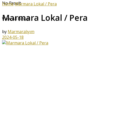
No Result
Home
Marmara Lokal / Pera
Marmara Lokal / Pera
View All Result
by
Marmaralıyım
2024-05-18