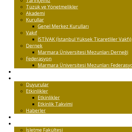
Tarihçemiz
Tüzük ve Yönetmelikler
Akademi
Kurullar
Genel Merkez Kurulları
Vakıf
İSTİVAK (İstanbul Yüksek Ticaretliler Vakfı)
Dernek
Marmara Üniversitesi Mezunları Derneği
Federasyon
Marmara Üniversitesi Mezunları Federasy
Kongreler
Etkinlik
Duyurular
Etkinlikler
Etkinlikler
Etkinlik Takvimi
Haberler
Komisyonlar
Okulumuz
İşletme Fakültesi