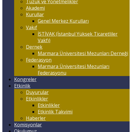
Tüzük ve Yönetmelikler
Akademi
Kurullar
Genel Merkez Kurulları
Vakıf
İSTİVAK (İstanbul Yüksek Ticaretliler
Vakfı)
Dernek
Marmara Üniversitesi Mezunları Derneği
Federasyon
Marmara Üniversitesi Mezunları
Federasyonu
Kongreler
Etkinlik
Duyurular
Etkinlikler
Etkinlikler
Etkinlik Takvimi
Haberler
Komisyonlar
Okulumuz