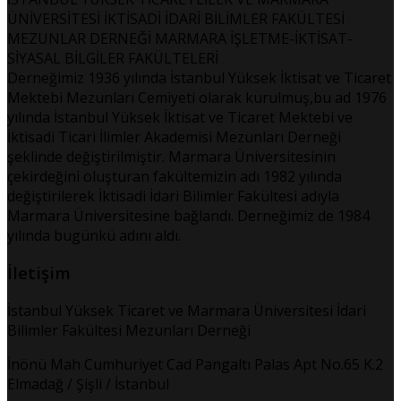
ÜNİVERSİTESİ İKTİSADİ İDARİ BİLİMLER FAKÜLTESİ
MEZUNLAR DERNEĞİ MARMARA İŞLETME-İKTİSAT-
SİYASAL BİLGİLER FAKÜLTELERİ
Derneğimiz 1936 yılında İstanbul Yüksek İktisat ve Ticaret
Mektebi Mezunları Cemiyeti olarak kurulmuş,bu ad 1976
yılında İstanbul Yüksek İktisat ve Ticaret Mektebi ve
İktisadi Ticari İlimler Akademisi Mezunları Derneği
şeklinde değiştirilmiştir. Marmara Üniversitesinin
çekirdeğini oluşturan fakültemizin adı 1982 yılında
değiştirilerek İktisadi İdari Bilimler Fakültesi adıyla
Marmara Üniversitesine bağlandı. Derneğimiz de 1984
yılında bugünkü adını aldı.
İletişim
İstanbul Yüksek Ticaret ve Marmara Üniversitesi İdari
Bilimler Fakültesi Mezunları Derneği
İnönü Mah Cumhuriyet Cad Pangaltı Palas Apt No.65 K.2
Elmadağ / Şişli / İstanbul