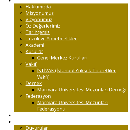
Marmaralıyım
Hakkımızda
Misyonumuz
Vizyonumuz
Öz Değerlerimiz
Tarihçemiz
Tüzük ve Yönetmelikler
Akademi
Kurullar
Genel Merkez Kurulları
Vakıf
İSTİVAK (İstanbul Yüksek Ticaretliler
Vakfı)
Dernek
Marmara Üniversitesi Mezunları Derneği
Federasyon
Marmara Üniversitesi Mezunları
Federasyonu
Kongreler
Etkinlik
Duyurular