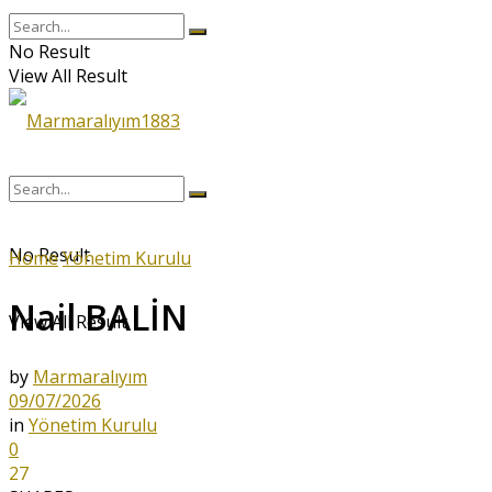
No Result
View All Result
No Result
Home
Yönetim Kurulu
Nail BALİN
View All Result
by
Marmaralıyım
09/07/2026
in
Yönetim Kurulu
0
27