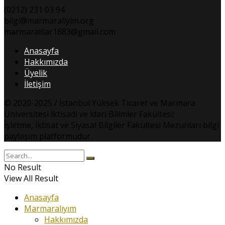
(0212) 231 03 94
bilgi@marmaraliyim.org
marmaralilar1883@gmail.com
Anasayfa
Hakkımızda
Üyelik
İletişim
© 2020-2025 / İstanbul Yüksek Ticaret ve Marmara
Üniversitesi İktisadi ve İdari Bilimler Fakültesi;
İşletme, İktisat ve Siyasal Bilgiler Fakültesi Mezunları bilgi
paylaşım platformudur.
No Result
View All Result
Anasayfa
Marmaralıyım
Hakkımızda