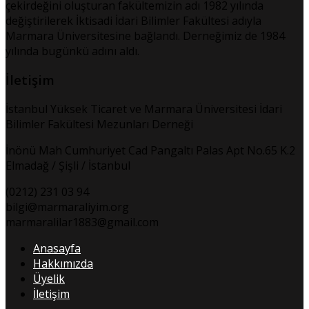
çekirdeğini oluşturan fakültemizin adı 1982 yılında
değiştirilerek İktisadi İdari Bilimler Fakültesi adıyla
Marmara Üniversitesine bağlandı. Derneğimiz de 1984
yılında bugünkü adını aldı.
İletişim
İstanbul Yüksek Ticaret ve Marmara Üniversitesi İdari
Bilimler Fakültesi Mezunları Derneği
İnönü Mah Cumhuriyet Cad Pangaltı Palas Apt No.65 K.2
Elmadağ / Şişli / İstanbul
(0212) 231 03 94
bilgi@marmaraliyim.org
marmaralilar1883@gmail.com
Anasayfa
Hakkımızda
Üyelik
İletişim