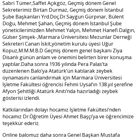
Sabri Tümer,Saffet Açıkgöz, Geçmiş dönem Genel
Sekreterimiz Birtan Durmaz, Geçmiş dönem İstanbul
Şube Başkanları Yrd.Doç.Dr.Saygun Gürpınar, Bülent
Doğu, Mehmet Şahan, Geçmiş dönem İstanbul Şube
yöneticilerimizden Mehmet Yalçın, Mehmet Hanefi Dalgın,
Gülser Şimşek-,Marmara Üniversitesi Mezunlar Derneği
Sekreteri Canan İskit,yönetim kurulu üyesi Uğur
Kopuz,M.M.M.B.D Geçmiş dönem genel başkanı Ziya
Disanlı günün anlam ve önemini belirten birer konuşma
yaptılar.Daha sonra 1936 yılında Pera Palas’ta
düzenlenen Balo’ya Atatürk’ün katılarak zeybek
oynamasını canlandırmak için Marmara Üniversitesi
İşletme Fakültesi öğrencisi Fehmi Uysal’ın 138.yıl şerefine
Afyon Şehitliği Atatürk Anıtı’nda hazırladığı zeybek
gösterisi izlendi.
Katkılarından dolayı hocamız İşletme Fakültesi’nden
hocamız Dr.Öğretim Üyesi Ahmet Başçı’ya ve öğrencimize
teşekkür ederiz.
Online balomuz daha sonra Genel Başkan Mustafa