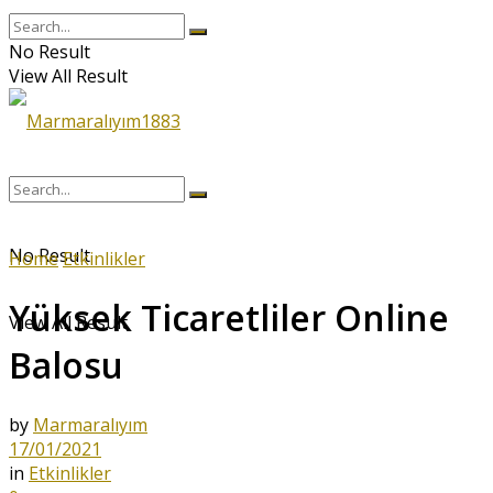
No Result
View All Result
No Result
Home
Etkinlikler
Yüksek Ticaretliler Online
View All Result
Balosu
by
Marmaralıyım
17/01/2021
in
Etkinlikler