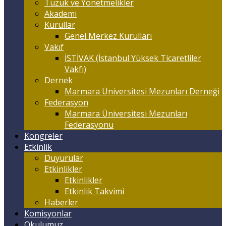
Tüzük ve Yönetmelikler
Akademi
Kurullar
Genel Merkez Kurulları
Vakıf
İSTİVAK (İstanbul Yüksek Ticaretliler
Vakfı)
Dernek
Marmara Üniversitesi Mezunları Derneği
Federasyon
Marmara Üniversitesi Mezunları
Federasyonu
Kongreler
Etkinlik
Duyurular
Etkinlikler
Etkinlikler
Etkinlik Takvimi
Haberler
Komisyonlar
Okulumuz