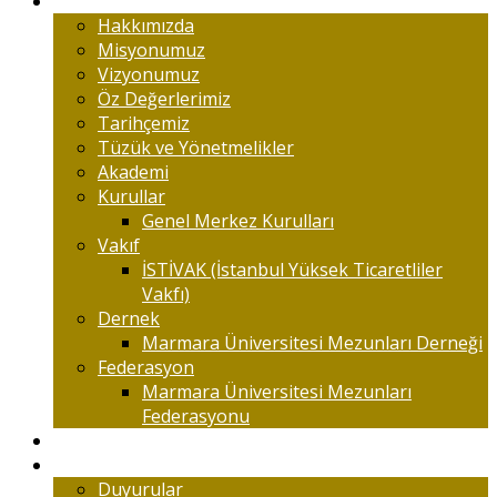
Marmaralıyım
Hakkımızda
Misyonumuz
Vizyonumuz
Öz Değerlerimiz
Tarihçemiz
Tüzük ve Yönetmelikler
Akademi
Kurullar
Genel Merkez Kurulları
Vakıf
İSTİVAK (İstanbul Yüksek Ticaretliler
Vakfı)
Dernek
Marmara Üniversitesi Mezunları Derneği
Federasyon
Marmara Üniversitesi Mezunları
Federasyonu
Kongreler
Etkinlik
Duyurular