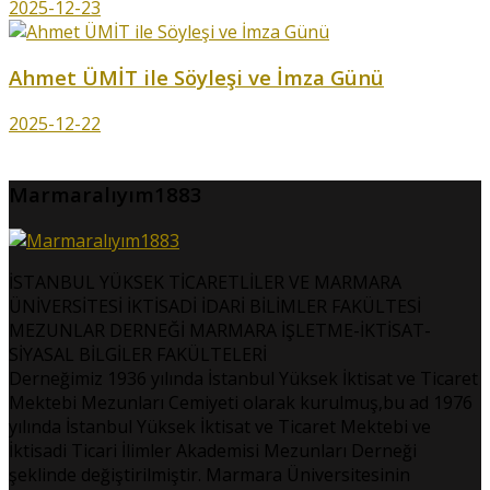
2025-12-23
Ahmet ÜMİT ile Söyleşi ve İmza Günü
2025-12-22
Marmaralıyım1883
İSTANBUL YÜKSEK TİCARETLİLER VE MARMARA
ÜNİVERSİTESİ İKTİSADİ İDARİ BİLİMLER FAKÜLTESİ
MEZUNLAR DERNEĞİ MARMARA İŞLETME-İKTİSAT-
SİYASAL BİLGİLER FAKÜLTELERİ
Derneğimiz 1936 yılında İstanbul Yüksek İktisat ve Ticaret
Mektebi Mezunları Cemiyeti olarak kurulmuş,bu ad 1976
yılında İstanbul Yüksek İktisat ve Ticaret Mektebi ve
İktisadi Ticari İlimler Akademisi Mezunları Derneği
şeklinde değiştirilmiştir. Marmara Üniversitesinin