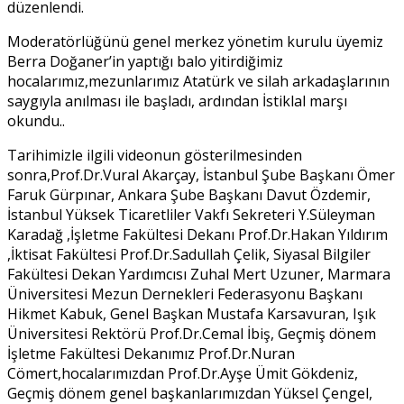
düzenlendi.
Moderatörlüğünü genel merkez yönetim kurulu üyemiz
Berra Doğaner’in yaptığı balo yitirdiğimiz
hocalarımız,mezunlarımız Atatürk ve silah arkadaşlarının
saygıyla anılması ile başladı, ardından İstiklal marşı
okundu..
Tarihimizle ilgili videonun gösterilmesinden
sonra,Prof.Dr.Vural Akarçay, İstanbul Şube Başkanı Ömer
Faruk Gürpınar, Ankara Şube Başkanı Davut Özdemir,
İstanbul Yüksek Ticaretliler Vakfı Sekreteri Y.Süleyman
Karadağ ,İşletme Fakültesi Dekanı Prof.Dr.Hakan Yıldırım
,İktisat Fakültesi Prof.Dr.Sadullah Çelik, Siyasal Bilgiler
Fakültesi Dekan Yardımcısı Zuhal Mert Uzuner, Marmara
Üniversitesi Mezun Dernekleri Federasyonu Başkanı
Hikmet Kabuk, Genel Başkan Mustafa Karsavuran, Işık
Üniversitesi Rektörü Prof.Dr.Cemal İbiş, Geçmiş dönem
İşletme Fakültesi Dekanımız Prof.Dr.Nuran
Cömert,hocalarımızdan Prof.Dr.Ayşe Ümit Gökdeniz,
Geçmiş dönem genel başkanlarımızdan Yüksel Çengel,