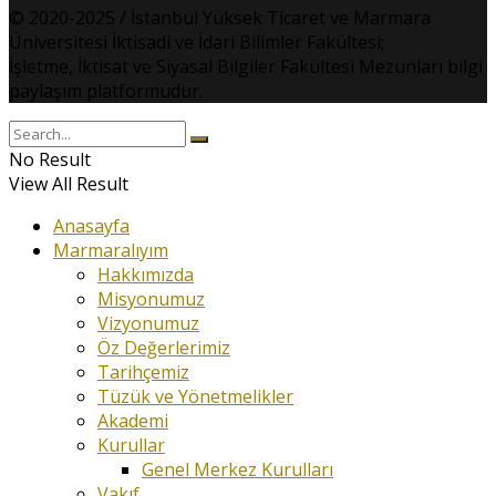
© 2020-2025 / İstanbul Yüksek Ticaret ve Marmara
Üniversitesi İktisadi ve İdari Bilimler Fakültesi;
İşletme, İktisat ve Siyasal Bilgiler Fakültesi Mezunları bilgi
paylaşım platformudur.
No Result
View All Result
Anasayfa
Marmaralıyım
Hakkımızda
Misyonumuz
Vizyonumuz
Öz Değerlerimiz
Tarihçemiz
Tüzük ve Yönetmelikler
Akademi
Kurullar
Genel Merkez Kurulları
Vakıf