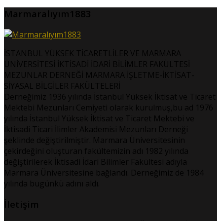
Marmaralıyım1883
İSTANBUL YÜKSEK TİCARETLİLER VE MARMARA
ÜNİVERSİTESİ İKTİSADİ İDARİ BİLİMLER FAKÜLTESİ
MEZUNLAR DERNEĞİ MARMARA İŞLETME-İKTİSAT-
SİYASAL BİLGİLER FAKÜLTELERİ
Derneğimiz 1936 yılında İstanbul Yüksek İktisat ve Ticaret
Mektebi Mezunları Cemiyeti olarak kurulmuş,bu ad 1976
yılında İstanbul Yüksek İktisat ve Ticaret Mektebi ve
İktisadi Ticari İlimler Akademisi Mezunları Derneği
şeklinde değiştirilmiştir. Marmara Üniversitesinin
çekirdeğini oluşturan fakültemizin adı 1982 yılında
değiştirilerek İktisadi İdari Bilimler Fakültesi adıyla
Marmara Üniversitesine bağlandı. Derneğimiz de 1984
yılında bugünkü adını aldı.
İletişim