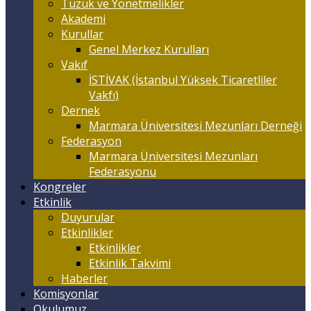
Tüzük ve Yönetmelikler
Akademi
Kurullar
Genel Merkez Kurulları
Vakıf
İSTİVAK (İstanbul Yüksek Ticaretliler
Vakfı)
Dernek
Marmara Üniversitesi Mezunları Derneği
Federasyon
Marmara Üniversitesi Mezunları
Federasyonu
Kongreler
Etkinlik
Duyurular
Etkinlikler
Etkinlikler
Etkinlik Takvimi
Haberler
Komisyonlar
Okulumuz