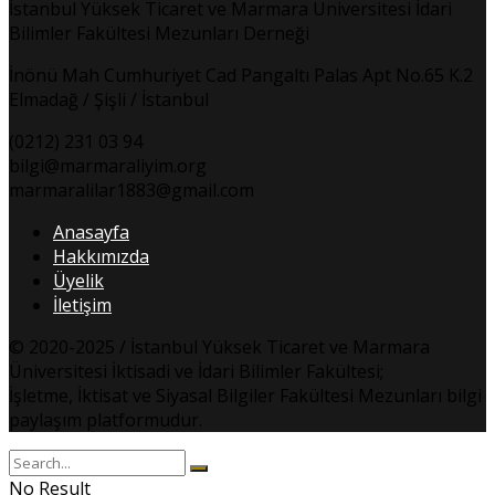
İstanbul Yüksek Ticaret ve Marmara Üniversitesi İdari
Bilimler Fakültesi Mezunları Derneği
İnönü Mah Cumhuriyet Cad Pangaltı Palas Apt No.65 K.2
Elmadağ / Şişli / İstanbul
(0212) 231 03 94
bilgi@marmaraliyim.org
marmaralilar1883@gmail.com
Anasayfa
Hakkımızda
Üyelik
İletişim
© 2020-2025 / İstanbul Yüksek Ticaret ve Marmara
Üniversitesi İktisadi ve İdari Bilimler Fakültesi;
İşletme, İktisat ve Siyasal Bilgiler Fakültesi Mezunları bilgi
paylaşım platformudur.
No Result