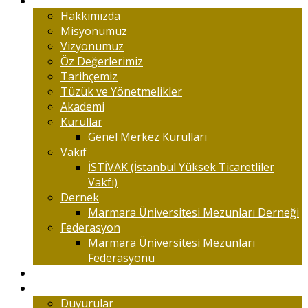
Marmaralıyım
Hakkımızda
Misyonumuz
Vizyonumuz
Öz Değerlerimiz
Tarihçemiz
Tüzük ve Yönetmelikler
Akademi
Kurullar
Genel Merkez Kurulları
Vakıf
İSTİVAK (İstanbul Yüksek Ticaretliler
Vakfı)
Dernek
Marmara Üniversitesi Mezunları Derneği
Federasyon
Marmara Üniversitesi Mezunları
Federasyonu
Kongreler
Etkinlik
Duyurular