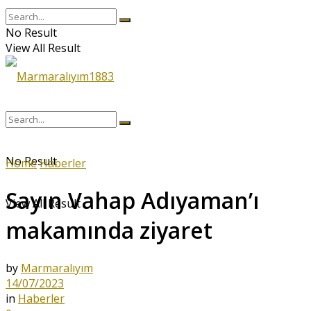
No Result
View All Result
No Result
Home
Haberler
Sayın Vahap Adıyaman’ı
View All Result
makamında ziyaret
by
Marmaralıyım
14/07/2023
in
Haberler