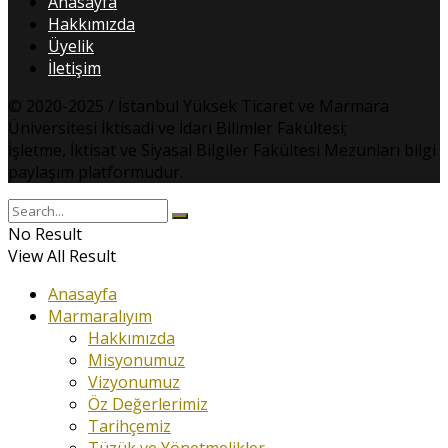
Anasayfa
Hakkımızda
Üyelik
İletişim
© 2020-2025 / İstanbul Yüksek Ticaret ve Marmara
Üniversitesi İktisadi ve İdari Bilimler Fakültesi;
İşletme, İktisat ve Siyasal Bilgiler Fakültesi Mezunları bilgi
paylaşım platformudur.
No Result
View All Result
Anasayfa
Marmaralıyım
Hakkımızda
Misyonumuz
Vizyonumuz
Öz Değerlerimiz
Tarihçemiz
Tüzük ve Yönetmelikler