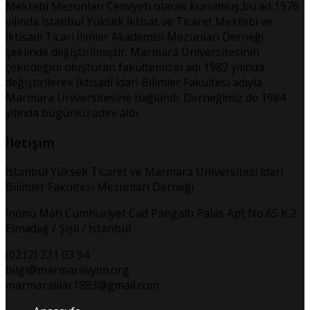
Mektebi Mezunları Cemiyeti olarak kurulmuş,bu ad 1976
yılında İstanbul Yüksek İktisat ve Ticaret Mektebi ve
İktisadi Ticari İlimler Akademisi Mezunları Derneği
şeklinde değiştirilmiştir. Marmara Üniversitesinin
çekirdeğini oluşturan fakültemizin adı 1982 yılında
değiştirilerek İktisadi İdari Bilimler Fakültesi adıyla
Marmara Üniversitesine bağlandı. Derneğimiz de 1984
yılında bugünkü adını aldı.
İletişim
İstanbul Yüksek Ticaret ve Marmara Üniversitesi İdari
Bilimler Fakültesi Mezunları Derneği
İnönü Mah Cumhuriyet Cad Pangaltı Palas Apt No.65 K.2
Elmadağ / Şişli / İstanbul
(0212) 231 03 94
bilgi@marmaraliyim.org
marmaralilar1883@gmail.com