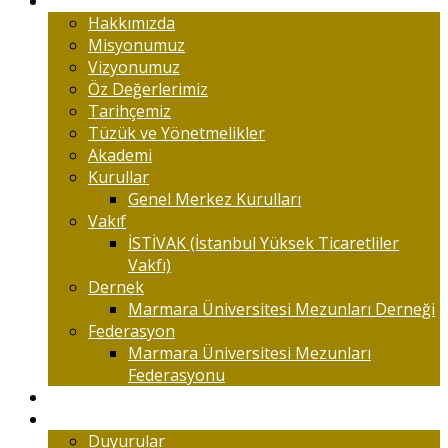
Marmaralıyım
Hakkımızda
Misyonumuz
Vizyonumuz
Öz Değerlerimiz
Tarihçemiz
Tüzük ve Yönetmelikler
Akademi
Kurullar
Genel Merkez Kurulları
Vakıf
İSTİVAK (İstanbul Yüksek Ticaretliler
Vakfı)
Dernek
Marmara Üniversitesi Mezunları Derneği
Federasyon
Marmara Üniversitesi Mezunları
Federasyonu
Kongreler
Etkinlik
Duyurular