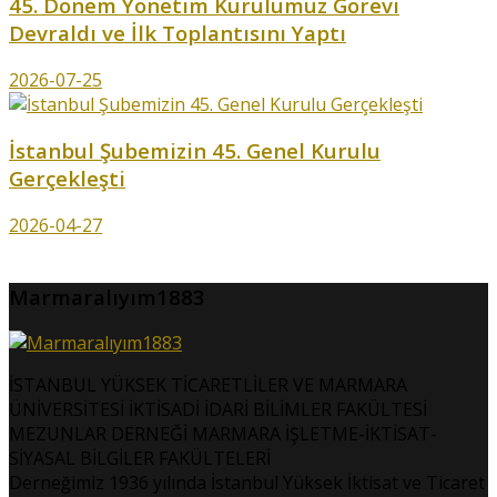
45. Dönem Yönetim Kurulumuz Görevi
Devraldı ve İlk Toplantısını Yaptı
2026-07-25
İstanbul Şubemizin 45. Genel Kurulu
Gerçekleşti
2026-04-27
Marmaralıyım1883
İSTANBUL YÜKSEK TİCARETLİLER VE MARMARA
ÜNİVERSİTESİ İKTİSADİ İDARİ BİLİMLER FAKÜLTESİ
MEZUNLAR DERNEĞİ MARMARA İŞLETME-İKTİSAT-
SİYASAL BİLGİLER FAKÜLTELERİ
Derneğimiz 1936 yılında İstanbul Yüksek İktisat ve Ticaret