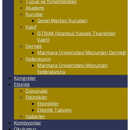
Tüzük ve Yönetmelikler
Akademi
Kurullar
Genel Merkez Kurulları
Vakıf
İSTİVAK (İstanbul Yüksek Ticaretliler
Vakfı)
Dernek
Marmara Üniversitesi Mezunları Derneği
Federasyon
Marmara Üniversitesi Mezunları
Federasyonu
Kongreler
Etkinlik
Duyurular
Etkinlikler
Etkinlikler
Etkinlik Takvimi
Haberler
Komisyonlar
Okulumuz