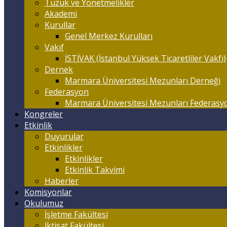
Tüzük ve Yönetmelikler
Akademi
Kurullar
Genel Merkez Kurulları
Vakıf
İSTİVAK (İstanbul Yüksek Ticaretliler Vakfı)
Dernek
Marmara Üniversitesi Mezunları Derneği
Federasyon
Marmara Üniversitesi Mezunları Federasy
Kongreler
Etkinlik
Duyurular
Etkinlikler
Etkinlikler
Etkinlik Takvimi
Haberler
Komisyonlar
Okulumuz
İşletme Fakültesi
İktisat Fakültesi