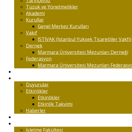
Tarihçemiz
Tüzük ve Yönetmelikler
Akademi
Kurullar
Genel Merkez Kurulları
Vakıf
İSTİVAK (İstanbul Yüksek Ticaretliler Vakfı)
Dernek
Marmara Üniversitesi Mezunları Derneği
Federasyon
Marmara Üniversitesi Mezunları Federasy
Kongreler
Etkinlik
Duyurular
Etkinlikler
Etkinlikler
Etkinlik Takvimi
Haberler
Komisyonlar
Okulumuz
İşletme Fakültesi