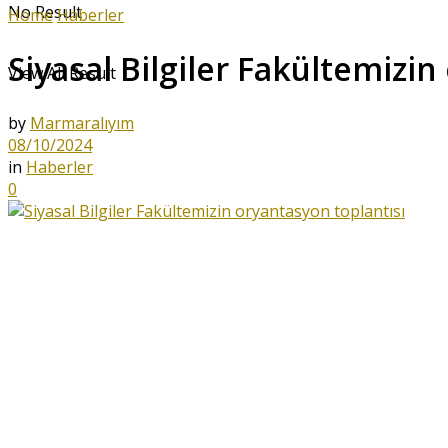
No Result
Home
Haberler
Siyasal Bilgiler Fakültemizin
View All Result
by
Marmaralıyım
08/10/2024
in
Haberler
0