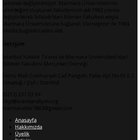
şeklinde değiştirilmiştir. Marmara Üniversitesinin
çekirdeğini oluşturan fakültemizin adı 1982 yılında
değiştirilerek İktisadi İdari Bilimler Fakültesi adıyla
Marmara Üniversitesine bağlandı. Derneğimiz de 1984
yılında bugünkü adını aldı.
İletişim
İstanbul Yüksek Ticaret ve Marmara Üniversitesi İdari
Bilimler Fakültesi Mezunları Derneği
İnönü Mah Cumhuriyet Cad Pangaltı Palas Apt No.65 K.2
Elmadağ / Şişli / İstanbul
(0212) 231 03 94
bilgi@marmaraliyim.org
marmaralilar1883@gmail.com
Anasayfa
Hakkımızda
Üyelik