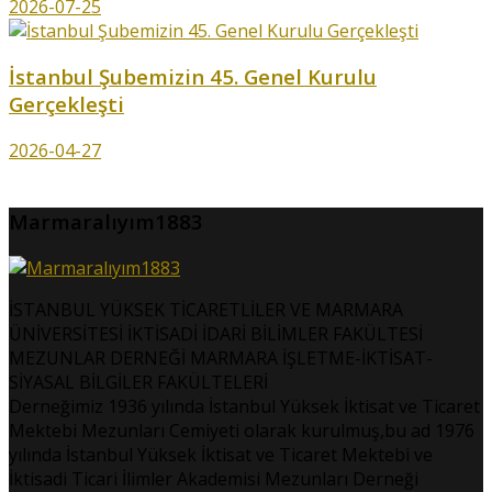
2026-07-25
İstanbul Şubemizin 45. Genel Kurulu
Gerçekleşti
2026-04-27
Marmaralıyım1883
İSTANBUL YÜKSEK TİCARETLİLER VE MARMARA
ÜNİVERSİTESİ İKTİSADİ İDARİ BİLİMLER FAKÜLTESİ
MEZUNLAR DERNEĞİ MARMARA İŞLETME-İKTİSAT-
SİYASAL BİLGİLER FAKÜLTELERİ
Derneğimiz 1936 yılında İstanbul Yüksek İktisat ve Ticaret
Mektebi Mezunları Cemiyeti olarak kurulmuş,bu ad 1976
yılında İstanbul Yüksek İktisat ve Ticaret Mektebi ve
İktisadi Ticari İlimler Akademisi Mezunları Derneği