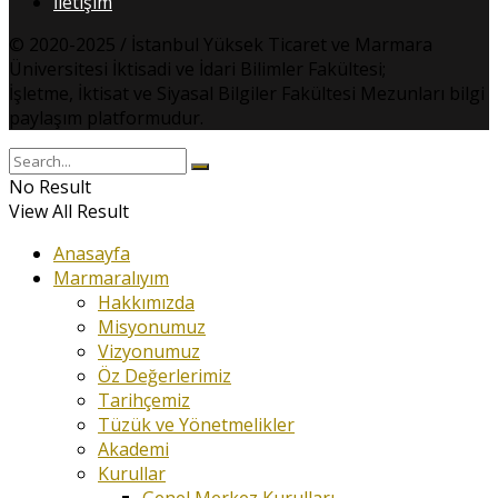
İletişim
© 2020-2025 / İstanbul Yüksek Ticaret ve Marmara
Üniversitesi İktisadi ve İdari Bilimler Fakültesi;
İşletme, İktisat ve Siyasal Bilgiler Fakültesi Mezunları bilgi
paylaşım platformudur.
No Result
View All Result
Anasayfa
Marmaralıyım
Hakkımızda
Misyonumuz
Vizyonumuz
Öz Değerlerimiz
Tarihçemiz
Tüzük ve Yönetmelikler
Akademi
Kurullar