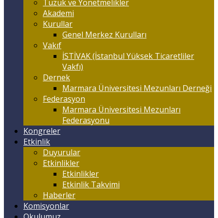
Tüzük ve Yönetmelikler
Akademi
Kurullar
Genel Merkez Kurulları
Vakıf
İSTİVAK (İstanbul Yüksek Ticaretliler
Vakfı)
Dernek
Marmara Üniversitesi Mezunları Derneği
Federasyon
Marmara Üniversitesi Mezunları
Federasyonu
Kongreler
Etkinlik
Duyurular
Etkinlikler
Etkinlikler
Etkinlik Takvimi
Haberler
Komisyonlar
Okulumuz