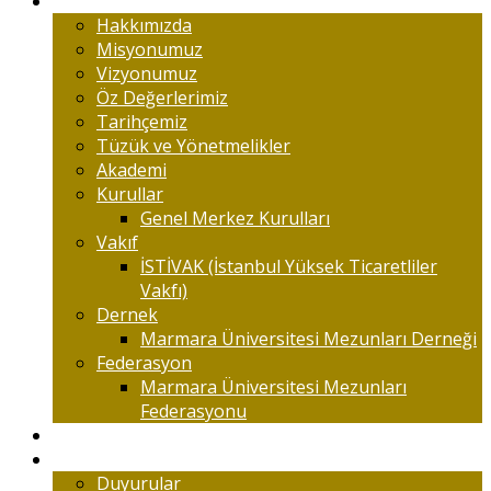
Marmaralıyım
Hakkımızda
Misyonumuz
Vizyonumuz
Öz Değerlerimiz
Tarihçemiz
Tüzük ve Yönetmelikler
Akademi
Kurullar
Genel Merkez Kurulları
Vakıf
İSTİVAK (İstanbul Yüksek Ticaretliler
Vakfı)
Dernek
Marmara Üniversitesi Mezunları Derneği
Federasyon
Marmara Üniversitesi Mezunları
Federasyonu
Kongreler
Etkinlik
Duyurular