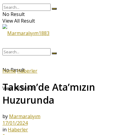
No Result
View All Result
No Result
Home
Haberler
Taksim’de Ata’mızın
View All Result
Huzurunda
by
Marmaralıyım
17/01/2024
in
Haberler