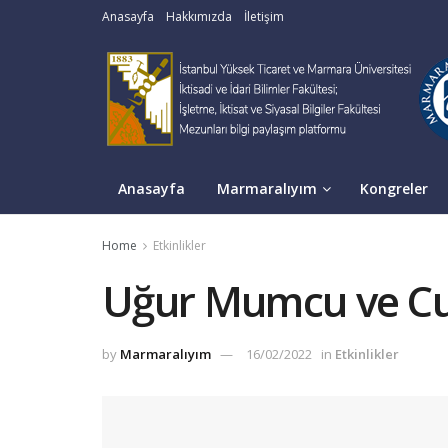
Anasayfa
Hakkımızda
İletişim
Anasayfa
Marmaralıyım
Kongreler
Home
Etkinlikler
Uğur Mumcu ve Cum
by
Marmaralıyım
16/02/2022
in
Etkinlikler