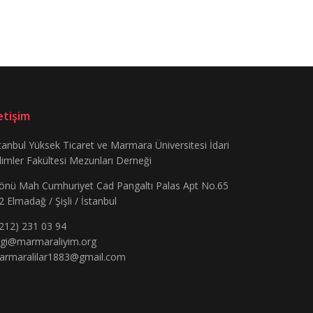
letişim
tanbul Yüksek Ticaret ve Marmara Üniversitesi İdari
limler Fakültesi Mezunları Derneği
önü Mah Cumhuriyet Cad Pangaltı Palas Apt No.65
2 Elmadağ / Şişli / İstanbul
212) 231 03 94
lgi@marmaraliyim.org
armaralilar1883@gmail.com