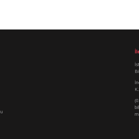
İ
İs
Bi
İn
K.
(0
bi
bu
m