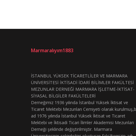
Marmaralıyım1883
İSTANBUL YÜKSEK TİCARETLİLER VE MARMARA
ÜNİVERSİTESİ İKTİSADİ İDARİ BİLİMLER FAKÜLTESİ
MEZUNLAR DERNEĞİ MARMARA İŞLETME-İKTİSAT-
SİYASAL BİLGİLER FAKÜLTELERİ
Derneğimiz 1936 yılında İstanbul Yüksek İktisat ve
Ticaret Mektebi Mezunları Cemiyeti olarak kurulmuş,
ad 1976 yılında İstanbul Yüksek İktisat ve Ticaret
Mektebi ve İktisadi Ticari İlimler Akademisi Mezunları
Derneği şeklinde değiştirilmiştir. Marmara
Üniversitesinin çekirdeğini oluşturan fakültemizin adı