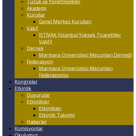
Tüzük ve Yönetmelikler
Akademi
Kurullar
Genel Merkez Kurulları
Vakıf
İSTİVAK (İstanbul Yüksek Ticaretliler
Vakfı)
Dernek
Marmara Üniversitesi Mezunları Derneği
Federasyon
Marmara Üniversitesi Mezunları
Federasyonu
Kongreler
Etkinlik
Duyurular
Etkinlikler
Etkinlikler
Etkinlik Takvimi
Haberler
Komisyonlar
Okulumuz