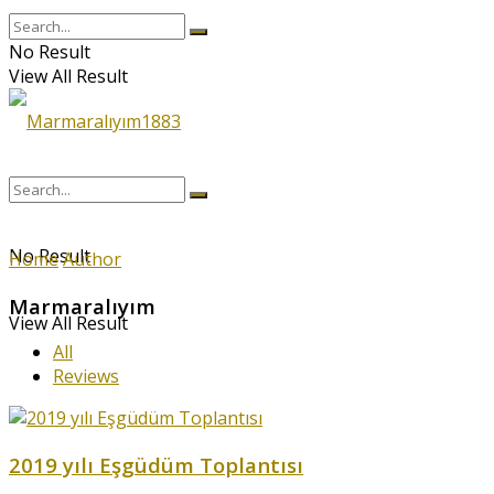
No Result
View All Result
No Result
Home
Author
Marmaralıyım
View All Result
All
Reviews
2019 yılı Eşgüdüm Toplantısı