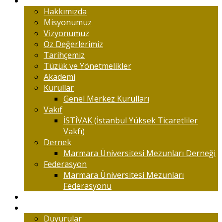
Marmaralıyım
Hakkımızda
Misyonumuz
Vizyonumuz
Öz Değerlerimiz
Tarihçemiz
Tüzük ve Yönetmelikler
Akademi
Kurullar
Genel Merkez Kurulları
Vakıf
İSTİVAK (İstanbul Yüksek Ticaretliler
Vakfı)
Dernek
Marmara Üniversitesi Mezunları Derneği
Federasyon
Marmara Üniversitesi Mezunları
Federasyonu
Kongreler
Etkinlik
Duyurular