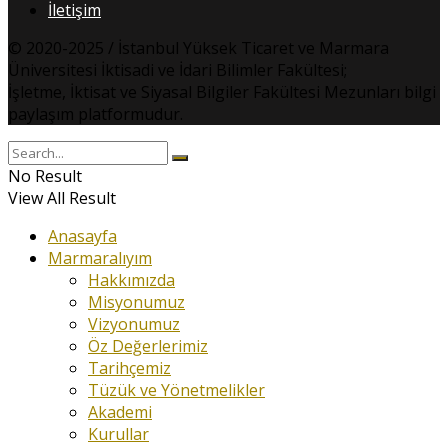
İletişim
© 2020-2025 / İstanbul Yüksek Ticaret ve Marmara
Üniversitesi İktisadi ve İdari Bilimler Fakültesi;
İşletme, İktisat ve Siyasal Bilgiler Fakültesi Mezunları bilgi
paylaşım platformudur.
No Result
View All Result
Anasayfa
Marmaralıyım
Hakkımızda
Misyonumuz
Vizyonumuz
Öz Değerlerimiz
Tarihçemiz
Tüzük ve Yönetmelikler
Akademi
Kurullar