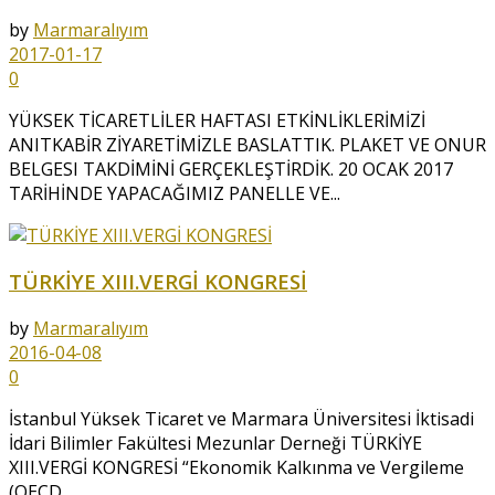
by
Marmaralıyım
2017-01-17
0
YÜKSEK TİCARETLİLER HAFTASI ETKİNLİKLERİMİZİ
ANITKABİR ZİYARETİMİZLE BASLATTIK. PLAKET VE ONUR
BELGESI TAKDİMİNİ GERÇEKLEŞTİRDİK. 20 OCAK 2017
TARİHİNDE YAPACAĞIMIZ PANELLE VE...
TÜRKİYE XIII.VERGİ KONGRESİ
by
Marmaralıyım
2016-04-08
0
İstanbul Yüksek Ticaret ve Marmara Üniversitesi İktisadi
İdari Bilimler Fakültesi Mezunlar Derneği TÜRKİYE
XIII.VERGİ KONGRESİ “Ekonomik Kalkınma ve Vergileme
(OECD...