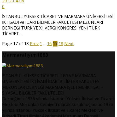
2012-04-06
0
İSTANBUL YÜKSEK TİCARET VE MARMARA ÜNİVERSİTESİ
İKTİSADİ ve İDARİ BİLİMLER FAKÜLTESİ MEZUNLARI
DERNEĞİ TÜRKİYE XI. VERGİ KONGRESİ YENİ TÜRK
TİCARET...
Page 17 of 18
Prev
1
…
16
17
18
Next
Marmaralıyım1883
İSTANBUL YÜKSEK TİCARETLİLER VE MARMARA
ÜNİVERSİTESİ İKTİSADİ İDARİ BİLİMLER FAKÜLTESİ
MEZUNLAR DERNEĞİ MARMARA İŞLETME-İKTİSAT-
SİYASAL BİLGİLER FAKÜLTELERİ
Derneğimiz 1936 yılında İstanbul Yüksek İktisat ve Ticaret
Mektebi Mezunları Cemiyeti olarak kurulmuş,bu ad 1976
yılında İstanbul Yüksek İktisat ve Ticaret Mektebi ve
İktisadi Ticari İlimler Akademisi Mezunları Derneği