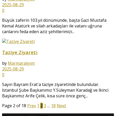
2025-08-29
0
Büyük zaferin 103.yıl dönümünde, başta Gazi Mustafa
Kemal Atatürk ve silah arkadaşları ile vatanı uğruna
canlarını feda eden aziz şehitlerimizi...
Taziye Ziyareti
by
Marmaralıyım
2025-08-29
0
Sayın Bayram Erat'a taziye ziyaretinde bulundular.
İstanbul Şube Başkanımız Y.Süleyman Karadağ ve İkinci
Başkanımız Arife Çelik, kısa süre önce genç...
Page 2 of 18
Prev
1
2
3
…
18
Next