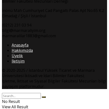
Bilimler Fakültesi Mezunları Derneği
İnönü Mah Cumhuriyet Cad Pangaltı Palas Apt No.65 K.2
Elmadağ / Şişli / İstanbul
(0212) 231 03 94
bilgi@marmaraliyim.org
marmaralilar1883@gmail.com
Anasayfa
Hakkımızda
Üyelik
İletişim
© 2020-2025 / İstanbul Yüksek Ticaret ve Marmara
Üniversitesi İktisadi ve İdari Bilimler Fakültesi;
İşletme, İktisat ve Siyasal Bilgiler Fakültesi Mezunları bilgi
paylaşım platformudur.
No Result
View All Result