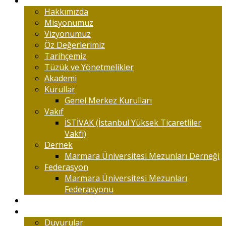
Marmaralıyım
Hakkımızda
Misyonumuz
Vizyonumuz
Öz Değerlerimiz
Tarihçemiz
Tüzük ve Yönetmelikler
Akademi
Kurullar
Genel Merkez Kurulları
Vakıf
İSTİVAK (İstanbul Yüksek Ticaretliler
Vakfı)
Dernek
Marmara Üniversitesi Mezunları Derneği
Federasyon
Marmara Üniversitesi Mezunları
Federasyonu
Kongreler
Etkinlik
Duyurular