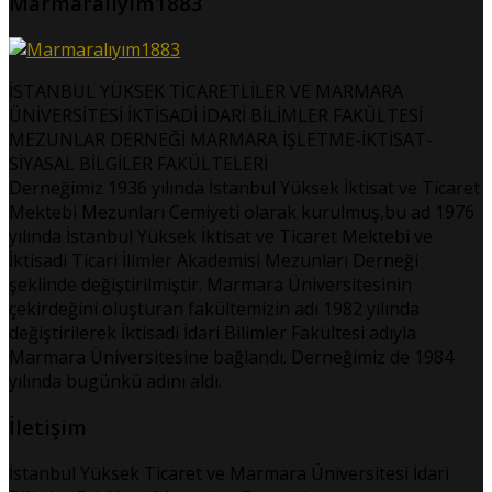
Marmaralıyım1883
İSTANBUL YÜKSEK TİCARETLİLER VE MARMARA
ÜNİVERSİTESİ İKTİSADİ İDARİ BİLİMLER FAKÜLTESİ
MEZUNLAR DERNEĞİ MARMARA İŞLETME-İKTİSAT-
SİYASAL BİLGİLER FAKÜLTELERİ
Derneğimiz 1936 yılında İstanbul Yüksek İktisat ve Ticaret
Mektebi Mezunları Cemiyeti olarak kurulmuş,bu ad 1976
yılında İstanbul Yüksek İktisat ve Ticaret Mektebi ve
İktisadi Ticari İlimler Akademisi Mezunları Derneği
şeklinde değiştirilmiştir. Marmara Üniversitesinin
çekirdeğini oluşturan fakültemizin adı 1982 yılında
değiştirilerek İktisadi İdari Bilimler Fakültesi adıyla
Marmara Üniversitesine bağlandı. Derneğimiz de 1984
yılında bugünkü adını aldı.
İletişim
İstanbul Yüksek Ticaret ve Marmara Üniversitesi İdari