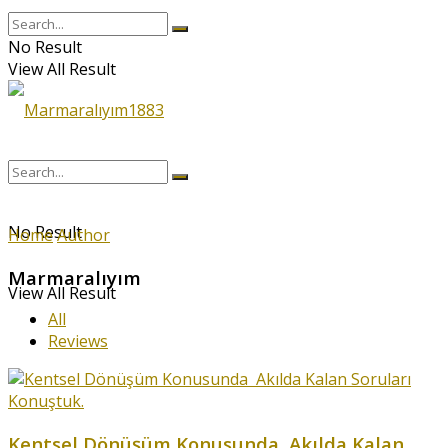
No Result
View All Result
No Result
Home
Author
Marmaralıyım
View All Result
All
Reviews
Kentsel Dönüşüm Konusunda Akılda Kalan