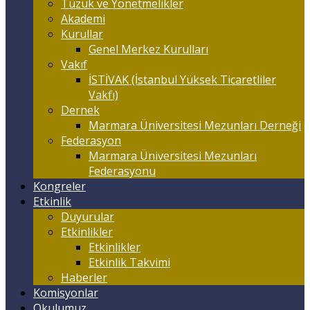
Tüzük ve Yönetmelikler
Akademi
Kurullar
Genel Merkez Kurulları
Vakıf
İSTİVAK (İstanbul Yüksek Ticaretliler
Vakfı)
Dernek
Marmara Üniversitesi Mezunları Derneği
Federasyon
Marmara Üniversitesi Mezunları
Federasyonu
Kongreler
Etkinlik
Duyurular
Etkinlikler
Etkinlikler
Etkinlik Takvimi
Haberler
Komisyonlar
Okulumuz