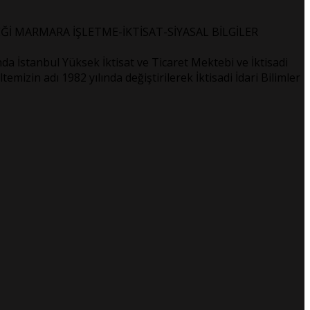
Ğİ MARMARA İŞLETME-İKTİSAT-SİYASAL BİLGİLER
a İstanbul Yüksek İktisat ve Ticaret Mektebi ve İktisadi
mizin adı 1982 yılında değiştirilerek İktisadi İdari Bilimler