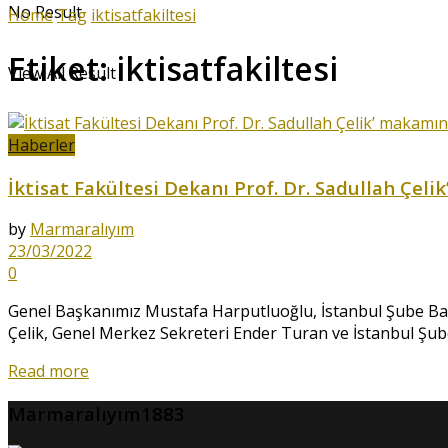
No Result
Home
Tag
iktisatfakiltesi
Etiket:
iktisatfakiltesi
View All Result
Haberler
İktisat Fakültesi Dekanı Prof. Dr. Sadullah Çel
by
Marmaralıyım
23/03/2022
0
Genel Başkanımız Mustafa Harputluoğlu, İstanbul Şube Ba
Çelik, Genel Merkez Sekreteri Ender Turan ve İstanbul Şube 
Read more
Marmaralıyım1883