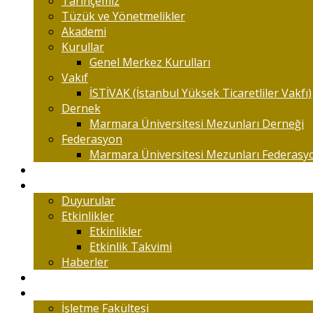
Tarihçemiz
Tüzük ve Yönetmelikler
Akademi
Kurullar
Genel Merkez Kurulları
Vakıf
İSTİVAK (İstanbul Yüksek Ticaretliler Vakfı)
Dernek
Marmara Üniversitesi Mezunları Derneği
Federasyon
Marmara Üniversitesi Mezunları Federasy
Kongreler
Etkinlik
Duyurular
Etkinlikler
Etkinlikler
Etkinlik Takvimi
Haberler
Komisyonlar
Okulumuz
İşletme Fakültesi