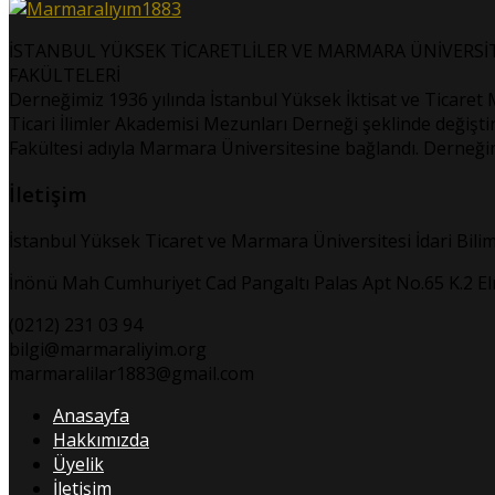
İSTANBUL YÜKSEK TİCARETLİLER VE MARMARA ÜNİVERSİTE
FAKÜLTELERİ
Derneğimiz 1936 yılında İstanbul Yüksek İktisat ve Ticaret 
Ticari İlimler Akademisi Mezunları Derneği şeklinde değiştiri
Fakültesi adıyla Marmara Üniversitesine bağlandı. Derneğim
İletişim
İstanbul Yüksek Ticaret ve Marmara Üniversitesi İdari Bili
İnönü Mah Cumhuriyet Cad Pangaltı Palas Apt No.65 K.2 Elma
(0212) 231 03 94
bilgi@marmaraliyim.org
marmaralilar1883@gmail.com
Anasayfa
Hakkımızda
Üyelik
İletişim