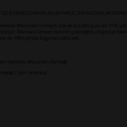
Sİ İKTİSADİ İDARİ BİLİMLER FAKÜLTESİ MEZUNLAR DERNE
Mektebi Mezunları Cemiyeti olarak kurulmuş,bu ad 1976 yılınd
lmiştir. Marmara Üniversitesinin çekirdeğini oluşturan fakülte
iz de 1984 yılında bugünkü adını aldı.
mler Fakültesi Mezunları Derneği
dağ / Şişli / İstanbul