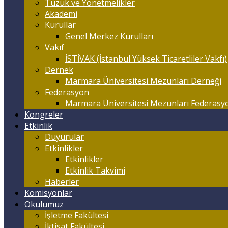
Tüzük ve Yönetmelikler
Akademi
Kurullar
Genel Merkez Kurulları
Vakıf
İSTİVAK (İstanbul Yüksek Ticaretliler Vakfı)
Dernek
Marmara Üniversitesi Mezunları Derneği
Federasyon
Marmara Üniversitesi Mezunları Federasy
Kongreler
Etkinlik
Duyurular
Etkinlikler
Etkinlikler
Etkinlik Takvimi
Haberler
Komisyonlar
Okulumuz
İşletme Fakültesi
İktisat Fakültesi