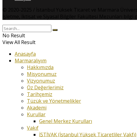
© 2020-2025 / İstanbul Yüksek Ticaret ve Marmara Üniversites
İşletme, İktisat ve Siyasal Bilgiler Fakültesi Mezunları bilg
No Result
View All Result
Anasayfa
Marmaralıyım
Hakkımızda
Misyonumuz
Vizyonumuz
Öz Değerlerimiz
Tarihçemiz
Tüzük ve Yönetmelikler
Akademi
Kurullar
Genel Merkez Kurulları
Vakıf
İSTİVAK (İstanbul Yüksek Ticaretliler Vakfı)