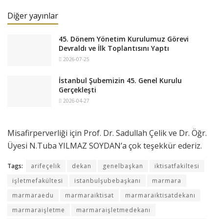
Diğer yayınlar
45. Dönem Yönetim Kurulumuz Görevi
Devraldı ve İlk Toplantısını Yaptı
2026-07-25
İstanbul Şubemizin 45. Genel Kurulu
Gerçekleşti
2026-04-27
Misafirperverliği için Prof. Dr. Sadullah Çelik ve Dr. Öğr.
Üyesi N.Tuba YILMAZ SOYDAN’a çok teşekkür ederiz.
Tags:
arifeçelik
dekan
genelbaşkan
iktisatfakiltesi
işletmefakültesi
istanbulşubebaşkanı
marmara
marmaraedu
marmaraiktisat
marmaraiktisatdekanı
marmaraişletme
marmaraişletmedekanı