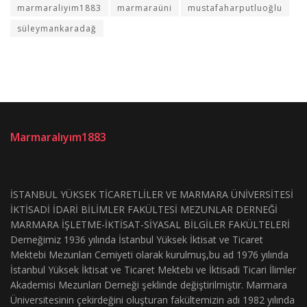
marmaraliyim1883
marmaraüni
mustafaharputluoğlu
süleymankaradağ
Marmaralıyım1883
İSTANBUL YÜKSEK TİCARETLİLER VE MARMARA ÜNİVERSİTESİ
İKTİSADİ İDARİ BİLİMLER FAKÜLTESİ MEZUNLAR DERNEĞİ
MARMARA İŞLETME-İKTİSAT-SİYASAL BİLGİLER FAKÜLTELERİ
Derneğimiz 1936 yılında İstanbul Yüksek İktisat ve Ticaret
Mektebi Mezunları Cemiyeti olarak kurulmuş,bu ad 1976 yılında
İstanbul Yüksek İktisat ve Ticaret Mektebi ve İktisadi Ticari İlimler
Akademisi Mezunları Derneği şeklinde değiştirilmiştir. Marmara
Üniversitesinin çekirdeğini oluşturan fakültemizin adı 1982 yılında