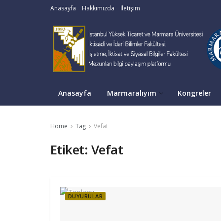
Anasayfa
Hakkımızda
İletişim
Anasayfa
Marmaralıyım
Kongreler
Home
Tag
Vefat
Etiket:
Vefat
DUYURULAR