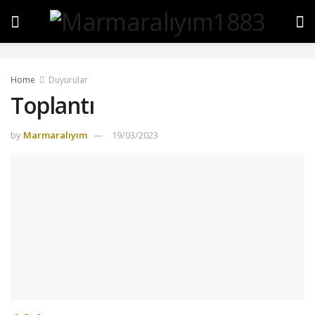
Home
Duyurular
Toplantı
by
Marmaralıyım
19/03/2023