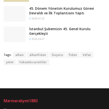
45. Dönem Yönetim Kurulumuz Görevi
Devraldı ve İlk Toplantısını Yaptı
2026-07-25
İstanbul Şubemizin 45. Genel Kurulu
Gerçekleşti
2026-04-27
Tags:
alkan
alkanfidan
Duyuru
fidan
Vefat
ymm
Yüksekticaretliler
Marmaralıyım1883